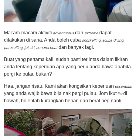
0
o
Macam-macam aktiviti
dan
dapat
f
adventurous
extreme
1
dilakukan di sana. Anda boleh cuba
snorkelling, scuba diving,
m
dan banyak lagi.
i
parasailing, jet ski, banana boat
n
u
Buat yang pertama kali, sudah pasti terlintas dalam fikiran
t
anda tentang keperluan apa yang perlu anda bawa apabila
e
,
pergi ke pulau bukan?
0
Haa, jangan risau. Kami akan kongsikan keperluan
essentials
yang anda wajib bawa bila nak pergi pulau. Jom ikut
di
list
bawah, bolehlah kurangkan beban dan berat beg nanti!