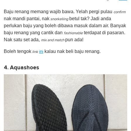
Baju renang memang wajib bawa. Yelah pergi pulau
confirm
nak mandi pantai, nak
betul tak? Jadi anda
snorkeliing
perlukan baju yang boleh dibawa masuk dalam air. Banyak
baju renang yang cantik dan
terdapat di pasaran.
fashionable
Nak satu set ada,
pun ada!
mix and match
Boleh tengok
kalau nak beli baju renang.
i
ni
link
4. Aquashoes