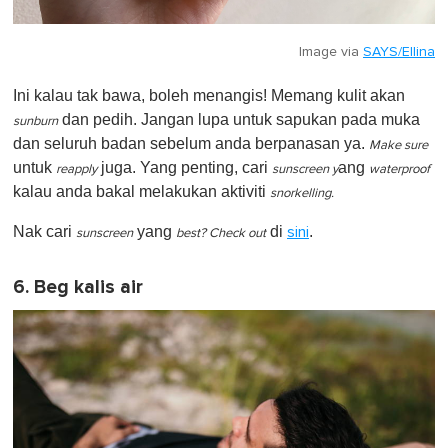
Image via
SAYS/Ellina
Ini kalau tak bawa, boleh menangis! Memang kulit akan
dan pedih. Jangan lupa untuk sapukan pada muka
sunburn
dan seluruh badan sebelum anda berpanasan ya.
Make sure
untuk
juga. Yang penting, cari
ang
reapply
sunscreen y
waterproof
kalau anda bakal melakukan aktiviti
snorkelling.
Nak cari
yang
di
.
sini
sunscreen
best? Check out
6. Beg kalis air