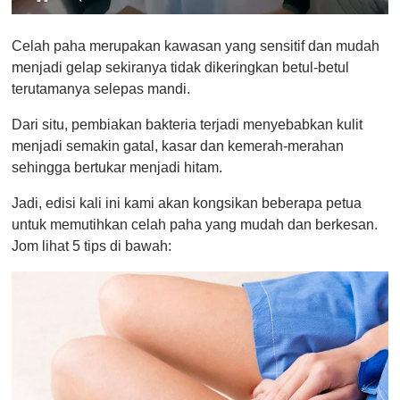
0
o
Celah paha merupakan kawasan yang sensitif dan mudah
f
1
menjadi gelap sekiranya tidak dikeringkan betul-betul
m
terutamanya selepas mandi.
i
n
u
Dari situ, pembiakan bakteria terjadi menyebabkan kulit
t
menjadi semakin gatal, kasar dan kemerah-merahan
e
,
sehingga bertukar menjadi hitam.
0
Jadi, edisi kali ini kami akan kongsikan beberapa petua
untuk memutihkan celah paha yang mudah dan berkesan.
Jom lihat 5 tips di bawah: