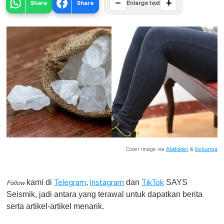
−
+
Share
Share
Enlarge text
Cover image via
Alodokter
&
Keluarga
kami di
,
dan
SAYS
Telegram
Instagram
TikTok
Follow
Seismik, jadi antara yang terawal untuk dapatkan berita
serta artikel-artikel menarik.