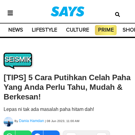
NEWS
LIFESTYLE
CULTURE
PRIME
SHO
SEISMIK
[TIPS] 5 Cara Putihkan Celah Paha
Yang Anda Perlu Tahu, Mudah &
Berkesan!
Lepas ni tak ada masalah paha hitam dah!
Dania Hamdan
By
|
08 Jun 2023, 11:00 AM