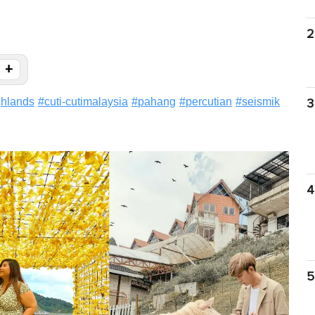
2
+
hlands
#
cuti-cutimalaysia
#
pahang
#
percutian
#
seismik
3
4
5