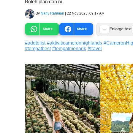
Boleh plan dah ni.
By
Nany Rahman
|
22 Nov 2023, 09:17 AM
−
Share
Share
Enlarge text
#
addtolist
#
aktiviticameronhighlands
#
CameronHig
#
tempatbest
#
tempatmenarik
#
travel