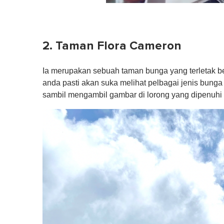
0
o
f
1
m
2. Taman Flora Cameron
i
n
u
Ia merupakan sebuah taman bunga yang terletak b
t
e
anda pasti akan suka melihat pelbagai jenis bunga y
,
sambil mengambil gambar di lorong yang dipenuhi 
0
V
o
l
u
m
e
0
%