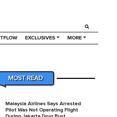
STFLOW
EXCLUSIVES
MORE
MOST READ
Malaysia Airlines Says Arrested
Pilot Was Not Operating Flight
During Jakarta Drug Bust