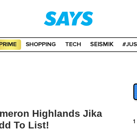
PRIME
SHOPPING
TECH
#JU
SEISMIK
ameron Highlands Jika
1
dd To List!