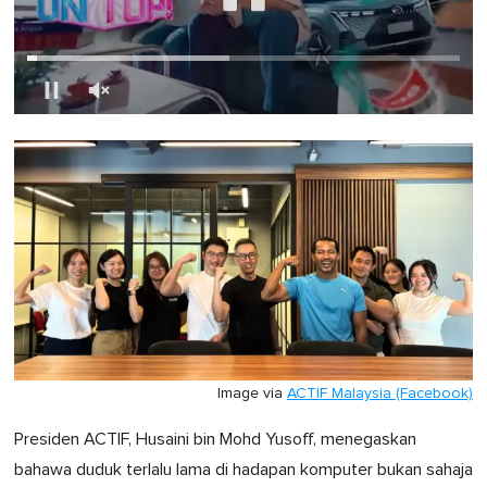
0
seconds
of
1
minute,
0
Image via
ACTIF Malaysia (Facebook)
Presiden ACTIF, Husaini bin Mohd Yusoff, menegaskan
bahawa duduk terlalu lama di hadapan komputer bukan sahaja