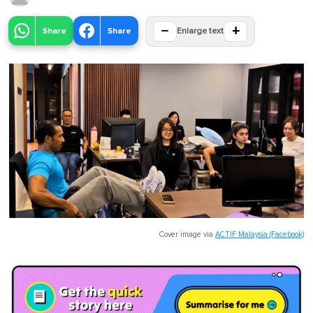
−
+
Share
Share
Enlarge text
Cover image via
ACTIF Malaysia (Facebook)