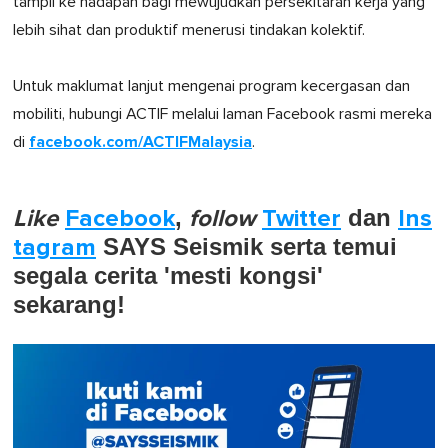
tampil ke hadapan bagi mewujudkan persekitaran kerja yang
lebih sihat dan produktif menerusi tindakan kolektif.
Untuk maklumat lanjut mengenai program kecergasan dan
mobiliti, hubungi ACTIF melalui laman Facebook rasmi mereka
facebook.com/ACTIFMalaysia
di
.
Like
Facebook
,
follow
Twitter
dan
Ins
tagram
SAYS Seismik serta temui
segala cerita 'mesti kongsi'
sekarang!