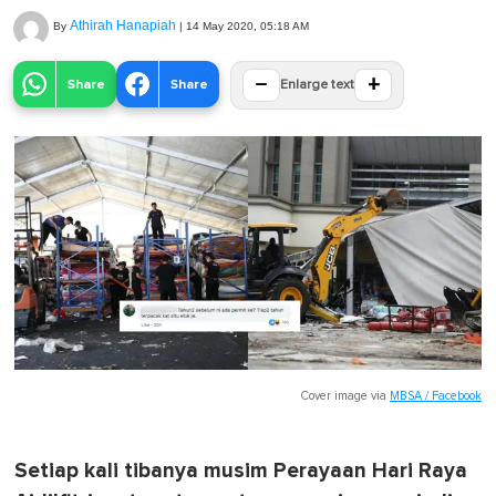
Athirah Hanapiah
By
|
14 May 2020, 05:18 AM
−
+
Share
Share
Enlarge text
Cover image via
MBSA / Facebook
Setiap kali tibanya musim Perayaan Hari Raya