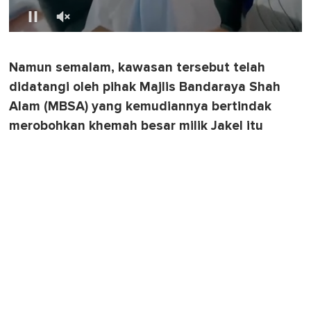
0
o
f
Namun semalam, kawasan tersebut telah
1
m
didatangi oleh pihak Majlis Bandaraya Shah
i
n
Alam (MBSA) yang kemudiannya bertindak
u
merobohkan khemah besar milik Jakel itu
t
e
,
0