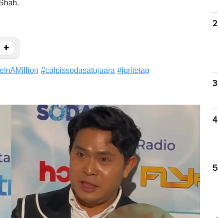
 Shah.
2
+
InAMillion
#
calpissodasatujuara
#
juritetap
3
4
5