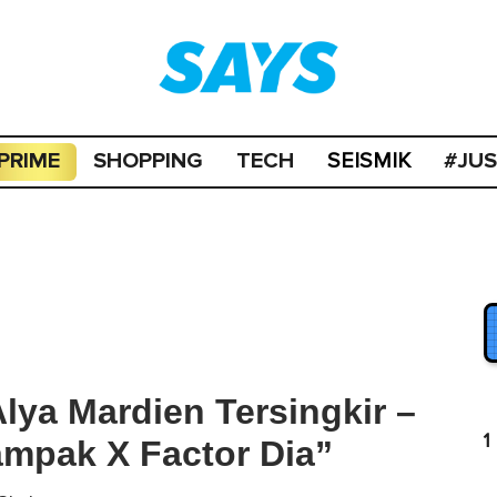
PRIME
SHOPPING
TECH
#JU
SEISMIK
lya Mardien Tersingkir –
1
mpak X Factor Dia”