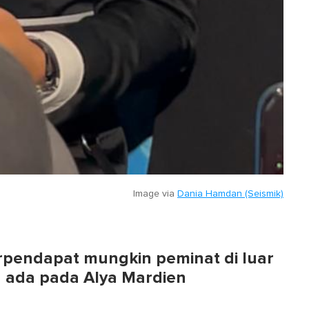
Image via
Dania Hamdan (Seismik)
rpendapat mungkin peminat di luar
 ada pada Alya Mardien