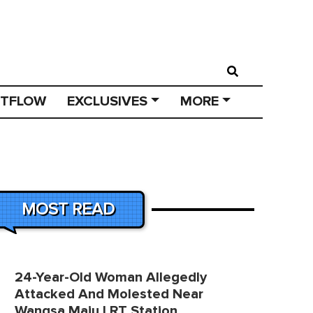
STFLOW
EXCLUSIVES
MORE
MOST READ
24-Year-Old Woman Allegedly
Attacked And Molested Near
Wangsa Maju LRT Station