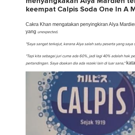
menyangkakan Alya Mardien ter
keempat Calpis Soda One In A M
Cakra Khan mengatakan penyingkiran Alya Mardie
yang
.
unexpected
"Saya sangat terkejut, kerana Alya salah satu peserta yang saya
"Tapi kita sebagai juri cuma ada 60%, jadi lagi 40% adalah hak pe
kata
pertandingan. Saya doakan dia ada rezeki lain di luar sana,"