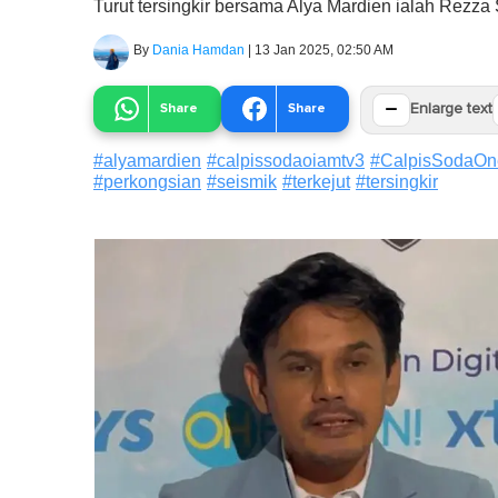
Turut tersingkir bersama Alya Mardien ialah Rezza
By
Dania Hamdan
|
13 Jan 2025, 02:50 AM
−
Share
Share
Enlarge text
#
alyamardien
#
calpissodaoiamtv3
#
CalpisSodaOne
#
perkongsian
#
seismik
#
terkejut
#
tersingkir