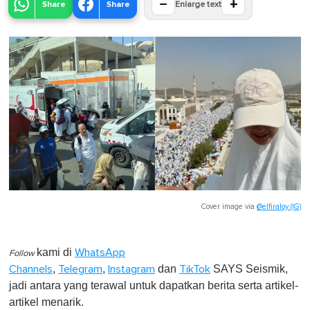
−
+
Share
Share
Enlarge text
Cover image via
@elfiraloy (IG)
kami di
WhatsApp
Follow
,
,
dan
SAYS Seismik,
Channels
Telegram
Instagram
TikTok
jadi antara yang terawal untuk dapatkan berita serta artikel-
artikel menarik.