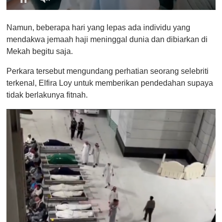
0
o
Namun, beberapa hari yang lepas ada individu yang
f
1
mendakwa jemaah haji meninggal dunia dan dibiarkan di
m
Mekah begitu saja.
i
n
u
Perkara tersebut mengundang perhatian seorang selebriti
t
terkenal, Elfira Loy untuk memberikan pendedahan supaya
e
,
tidak berlakunya fitnah.
0