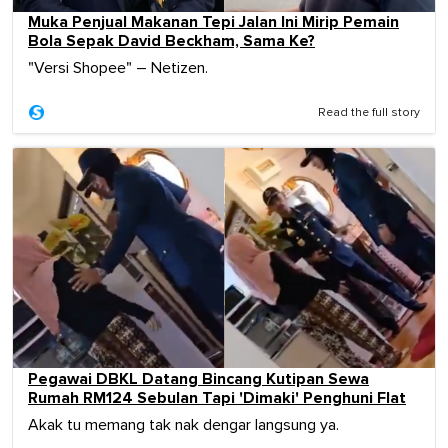
Muka Penjual Makanan Tepi Jalan Ini Mirip Pemain
Bola Sepak David Beckham, Sama Ke?
"Versi Shopee" – Netizen.
Read the full story
Pegawai DBKL Datang Bincang Kutipan Sewa
Rumah RM124 Sebulan Tapi 'Dimaki' Penghuni Flat
Akak tu memang tak nak dengar langsung ya.