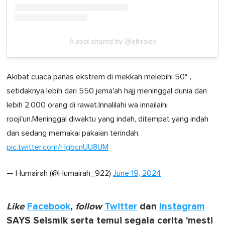
A post shared by @elfiraloy
Akibat cuaca panas ekstrem di mekkah melebihi 50° ,
setidaknya lebih dari 550 jema'ah hajj meninggal dunia dan
lebih 2.000 orang di rawat.Innalilahi wa innailaihi
rooji'un.Meninggal diwaktu yang indah, ditempat yang indah
dan sedang memakai pakaian terindah.
pic.twitter.com/HgbcnUU8UM
— Humairah (@Humairah_922)
June 19, 2024
Like
Facebook
,
follow
Twitter
dan
Instagram
SAYS Seismik serta temui segala cerita 'mesti