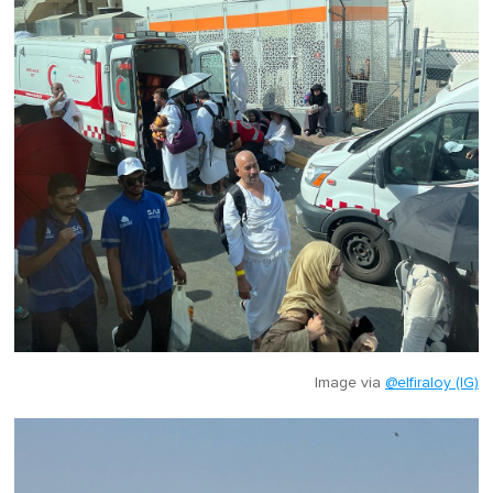
Image via
@elfiraloy (IG)