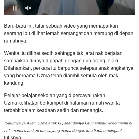
0
o
Baru-baru ini, tular sebuah video yang memaparkan
f
1
seorang ibu dilihat lemah semangat dan meraung di depan
m
rumahnya.
i
n
u
Wanita itu dilihat sedih sehingga tak larat nak berjalan
t
sampaikan dirinya dipapah dengan dua orang lelaki.
e
,
Difahamkan, perkara itu berpunca selepas anak angkatnya
0
yang bernama Uzma telah diambil semula oleh mak
kandung.
Pelajar-pelajar sekolah yang dipercayai rakan
Uzma kelihatan berkumpul di halaman rumah wanita
terbabit dalam keadaan sedih dan menangis.
"Sakitnya ya Allah, Uzma anak ku, seandainya kau nampak video mama ni
nak, mama mau kau tau, sayang mama dengan kau tiada tandingan"
tulisnya.