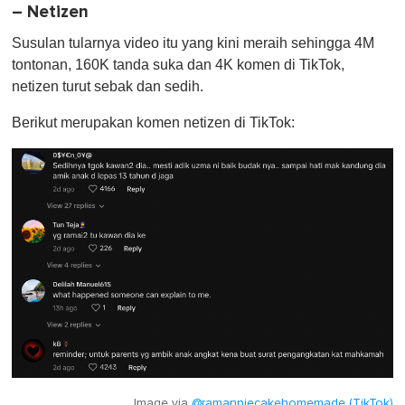
– Netizen
Susulan tularnya video itu yang kini meraih sehingga 4M
tontonan, 160K tanda suka dan 4K komen di TikTok,
netizen turut sebak dan sedih.
Berikut merupakan komen netizen di TikTok:
Image via
@ramanniecakehomemade (TikTok)