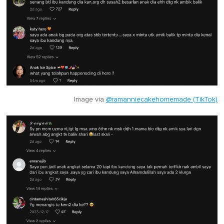
Image via
@ramanniecakehomemade (TikTok)