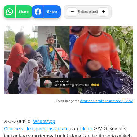
−
+
Share
Share
Enlarge text
Cover image via
@ramanniecakehomemade (TikTok)
kami di
WhatsApp
Follow
,
,
dan
SAYS Seismik,
Channels
Telegram
Instagram
TikTok
jadi antara yang terawal untuk dapatkan berita serta artikel-