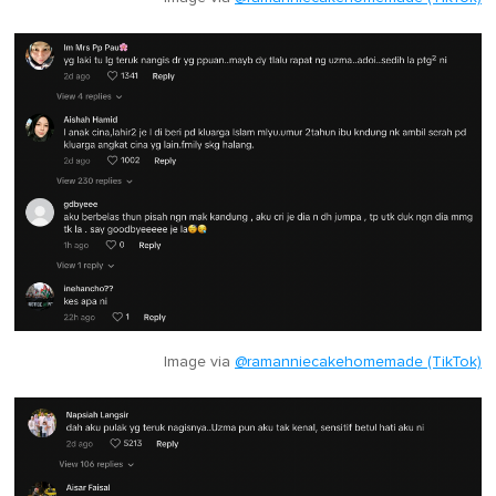
Image via
@ramanniecakehomemade (TikTok)