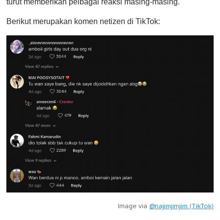
turut memberikan pelbagai reaksi masing-masing.
Berikut merupakan komen netizen di TikTok:
Image via
@najimjimjim (TikTok)