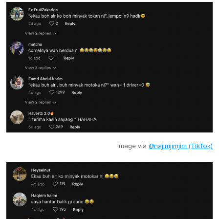
Image via
@najimjimjim (TikTok)