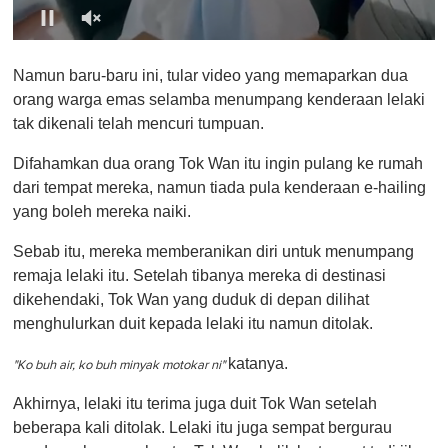
0
o
Namun baru-baru ini, tular video yang memaparkan dua
f
1
orang warga emas selamba menumpang kenderaan lelaki
m
tak dikenali telah mencuri tumpuan.
i
n
u
Difahamkan dua orang Tok Wan itu ingin pulang ke rumah
t
dari tempat mereka, namun tiada pula kenderaan e-hailing
e
,
yang boleh mereka naiki.
0
Sebab itu, mereka memberanikan diri untuk menumpang
remaja lelaki itu. Setelah tibanya mereka di destinasi
dikehendaki, Tok Wan yang duduk di depan dilihat
menghulurkan duit kepada lelaki itu namun ditolak.
katanya.
"Ko buh air, ko buh minyak motokar ni"
Akhirnya, lelaki itu terima juga duit Tok Wan setelah
beberapa kali ditolak. Lelaki itu juga sempat bergurau