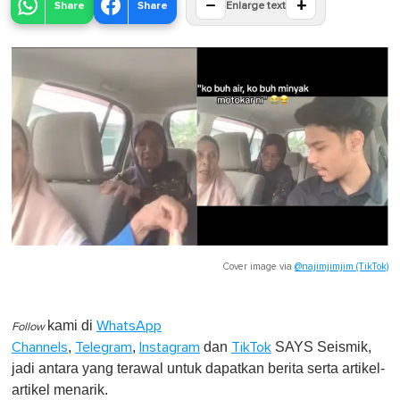
−
+
Share
Share
Enlarge text
Cover image via
@najimjimjim (TikTok)
kami di
WhatsApp
Follow
,
,
dan
SAYS Seismik,
Channels
Telegram
Instagram
TikTok
jadi antara yang terawal untuk dapatkan berita serta artikel-
artikel menarik.