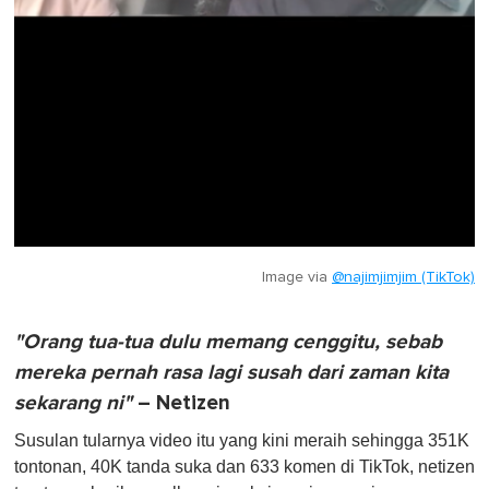
Image via
@najimjimjim (TikTok)
"Orang tua-tua dulu memang cenggitu, sebab
mereka pernah rasa lagi susah dari zaman kita
sekarang ni"
– Netizen
Susulan tularnya video itu yang kini meraih sehingga 351K
tontonan, 40K tanda suka dan 633 komen di TikTok, netizen