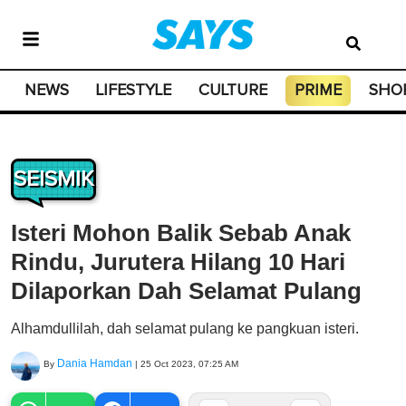
NEWS
LIFESTYLE
CULTURE
PRIME
SHO
SEISMIK
Isteri Mohon Balik Sebab Anak
Rindu, Jurutera Hilang 10 Hari
Dilaporkan Dah Selamat Pulang
Alhamdullilah, dah selamat pulang ke pangkuan isteri.
Dania Hamdan
By
|
25 Oct 2023, 07:25 AM