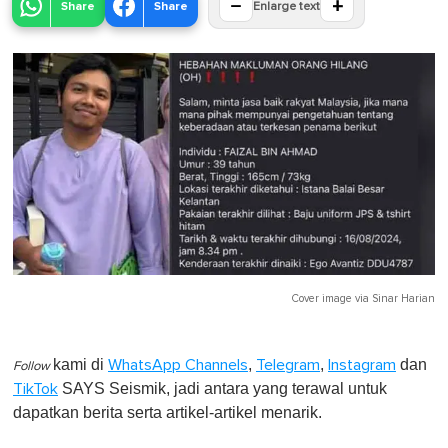
−
+
Share
Share
Enlarge text
Cover image via
Sinar Harian
kami di
,
,
dan
WhatsApp Channels
Telegram
Instagram
Follow
SAYS Seismik, jadi antara yang terawal untuk
TikTok
dapatkan berita serta artikel-artikel menarik.