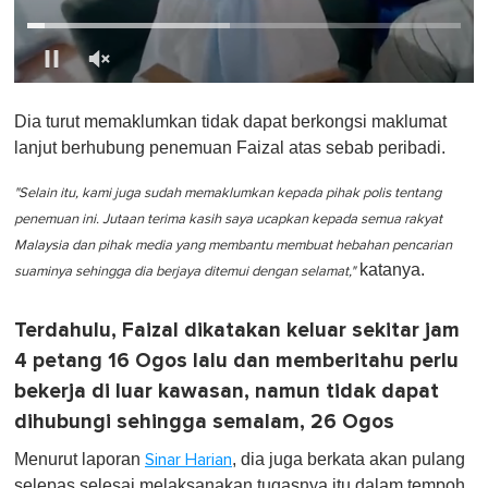
0
o
Dia turut memaklumkan tidak dapat berkongsi maklumat
f
1
lanjut berhubung penemuan Faizal atas sebab peribadi.
m
i
n
"Selain itu, kami juga sudah memaklumkan kepada pihak polis tentang
u
penemuan ini. Jutaan terima kasih saya ucapkan kepada semua rakyat
t
e
Malaysia dan pihak media yang membantu membuat hebahan pencarian
,
katanya.
suaminya sehingga dia berjaya ditemui dengan selamat,"
0
Terdahulu, Faizal dikatakan keluar sekitar jam
4 petang 16 Ogos lalu dan memberitahu perlu
bekerja di luar kawasan, namun tidak dapat
dihubungi sehingga semalam, 26 Ogos
Menurut laporan
, dia juga berkata akan pulang
Sinar Harian
selepas selesai melaksanakan tugasnya itu dalam tempoh