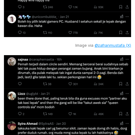
Image via
@zafranmustafa (X)