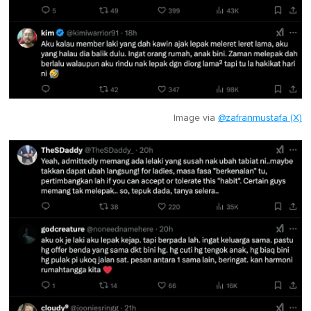
Image via
@zafranmustafa (X)