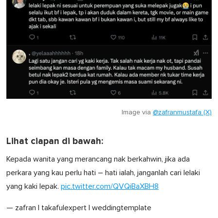
Image via
@zafranmustafa (X)
Lihat ciapan di bawah:
Kepada wanita yang merancang nak berkahwin, jika ada
perkara yang kau perlu hati – hati ialah, janganlah cari lelaki
yang kaki lepak.
pic.twitter.com/QVQiBaXBH8
— zafran | takafulexpert | weddingtemplate