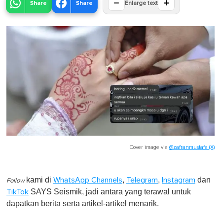
−
+
Share
Share
Enlarge text
Cover image via
@zafranmustafa (X)
kami di
,
,
dan
WhatsApp Channels
Telegram
Instagram
Follow
SAYS Seismik, jadi antara yang terawal untuk
TikTok
dapatkan berita serta artikel-artikel menarik.