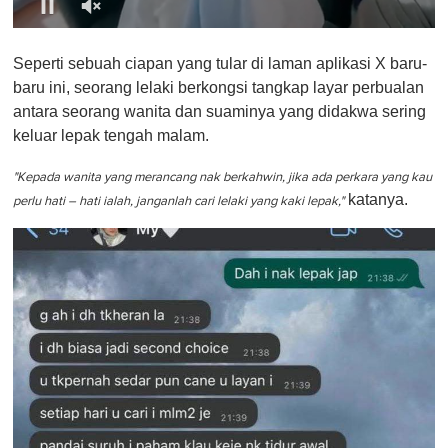
0
o
Seperti sebuah ciapan yang tular di laman aplikasi X baru-
f
1
baru ini, seorang lelaki berkongsi tangkap layar perbualan
m
antara seorang wanita dan suaminya yang didakwa sering
i
n
keluar lepak tengah malam.
u
t
e
"Kepada wanita yang merancang nak berkahwin, jika ada perkara yang kau
,
katanya.
perlu hati – hati ialah, janganlah cari lelaki yang kaki lepak,"
0