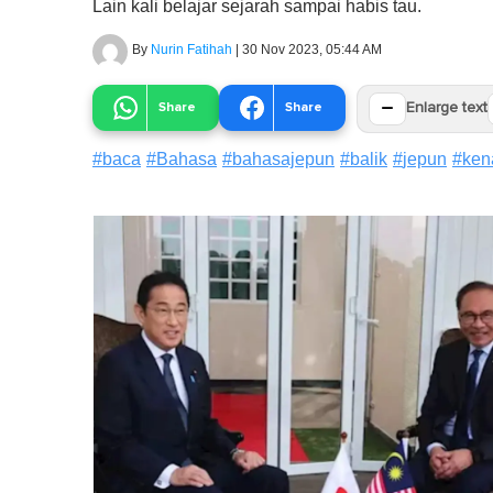
Lain kali belajar sejarah sampai habis tau.
By
Nurin Fatihah
|
30 Nov 2023, 05:44 AM
−
Share
Share
Enlarge text
#
baca
#
Bahasa
#
bahasajepun
#
balik
#
jepun
#
ken