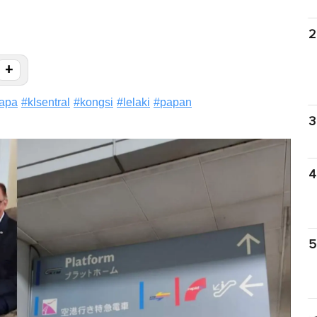
2
+
apa
#
klsentral
#
kongsi
#
lelaki
#
papan
3
4
5