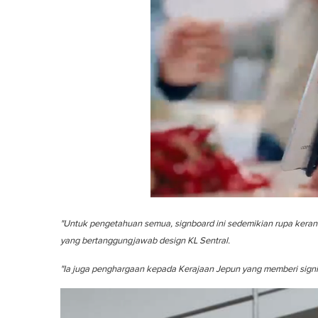
0
o
"Untuk pengetahuan semua, signboard ini sedemikian rupa kera
f
1
yang bertanggungjawab design KL Sentral.
m
i
"Ia juga penghargaan kepada Kerajaan Jepun yang memberi signif
n
u
t
e
,