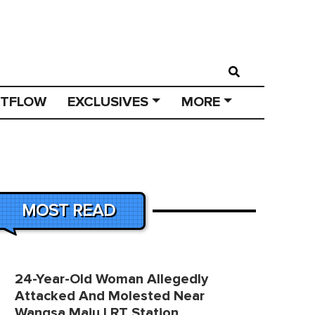
STFLOW
EXCLUSIVES
MORE
MOST READ
24-Year-Old Woman Allegedly
Attacked And Molested Near
Wangsa Maju LRT Station