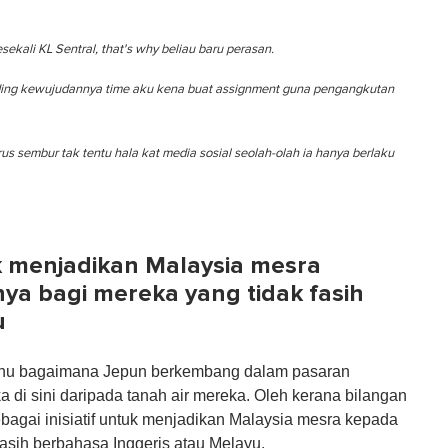
ekali KL Sentral, that's why beliau baru perasan.
banding kewujudannya time aku kena buat assignment guna pengangkutan
erus sembur tak tentu hala kat media sosial seolah-olah ia hanya berlaku
uk menjadikan Malaysia mesra
ya bagi mereka yang tidak fasih
u
tahu bagaimana Jepun berkembang dalam pasaran
ka di sini daripada tanah air mereka. Oleh kerana bilangan
bagai inisiatif untuk menjadikan Malaysia mesra kepada
asih berbahasa Inggeris atau Melayu.