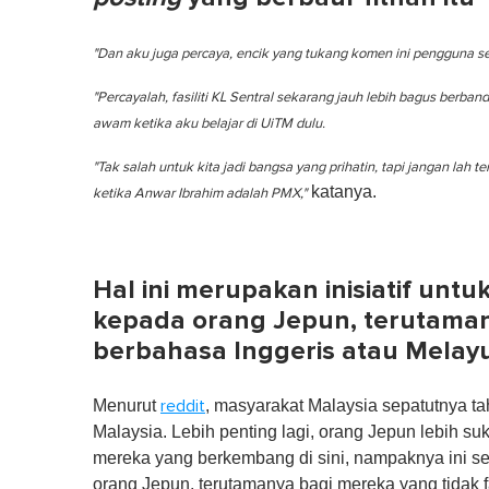
"Dan aku juga percaya, encik yang tukang komen ini pengguna ses
"Percayalah, fasiliti KL Sentral sekarang jauh lebih bagus ber
awam ketika aku belajar di UiTM dulu.
"Tak salah untuk kita jadi bangsa yang prihatin, tapi jangan lah t
katanya.
ketika Anwar Ibrahim adalah PMX,"
Hal ini merupakan inisiatif unt
kepada orang Jepun, terutaman
berbahasa Inggeris atau Melay
Menurut
, masyarakat Malaysia sepatutnya 
reddit
Malaysia. Lebih penting lagi, orang Jepun lebih su
mereka yang berkembang di sini, nampaknya ini se
orang Jepun, terutamanya bagi mereka yang tidak f