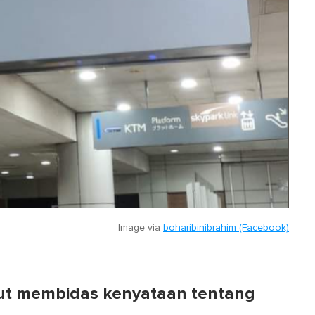
Image via
boharibinibrahim (Facebook)
ut membidas kenyataan tentang