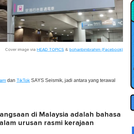
Cover image via
HEAD TOPICS
&
boharibinibrahim (Facebook)
dan
SAYS Seismik, jadi antara yang terawal
ram
TikTok
ngsaan di Malaysia adalah bahasa
alam urusan rasmi kerajaan