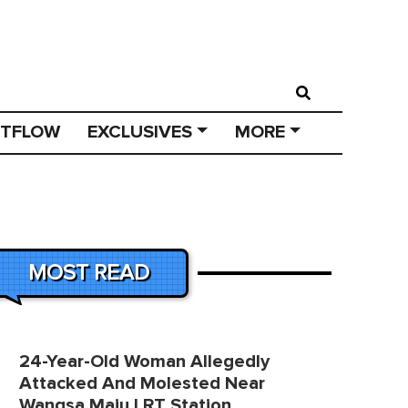
STFLOW
EXCLUSIVES
MORE
MOST READ
24-Year-Old Woman Allegedly
Attacked And Molested Near
Wangsa Maju LRT Station