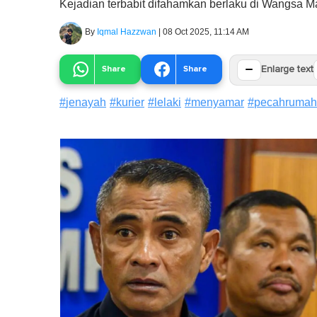
Kejadian terbabit difahamkan berlaku di Wangsa M
By
Iqmal Hazzwan
|
08 Oct 2025, 11:14 AM
−
Share
Share
Enlarge text
#
jenayah
#
kurier
#
lelaki
#
menyamar
#
pecahrumah