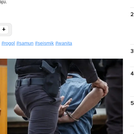
aju.
2
+
#
rogol
#
samun
#
seismik
#
wanita
3
4
5