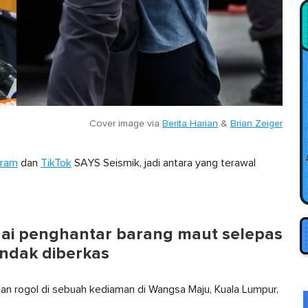
Cover image via
Berita Harian
&
Brian Zeiger
gram
dan
TikTok
SAYS Seismik, jadi antara yang terawal
ai penghantar barang maut selepas
endak diberkas
dan rogol di sebuah kediaman di Wangsa Maju, Kuala Lumpur,