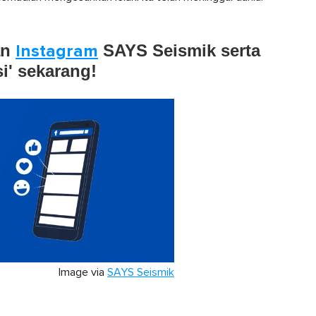
an
Instagram
SAYS Seismik serta
si' sekarang!
Image via
SAYS Seismik