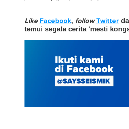
Like
Facebook
,
follow
Twitter
d
temui segala cerita 'mesti kong