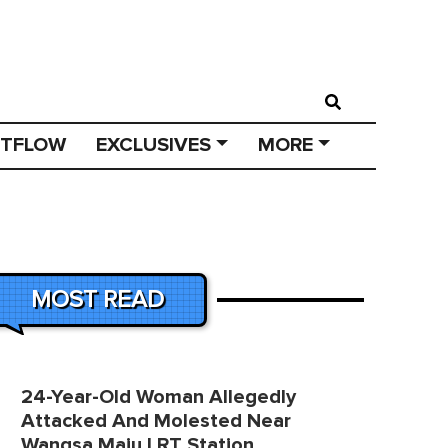
STFLOW
EXCLUSIVES
MORE
MOST READ
24-Year-Old Woman Allegedly
Attacked And Molested Near
Wangsa Maju LRT Station