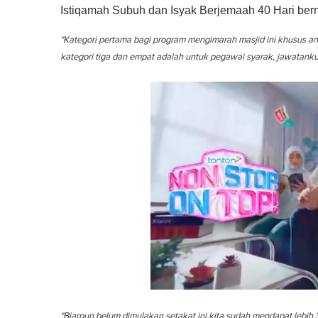
Istiqamah Subuh dan Isyak Berjemaah 40 Hari berm
"Kategori pertama bagi program mengimarah masjid ini khusus a
kategori tiga dan empat adalah untuk pegawai syarak, jawatanku
0
s
"Biarpun belum dimulakan setakat ini kita sudah mendapat lebi
e