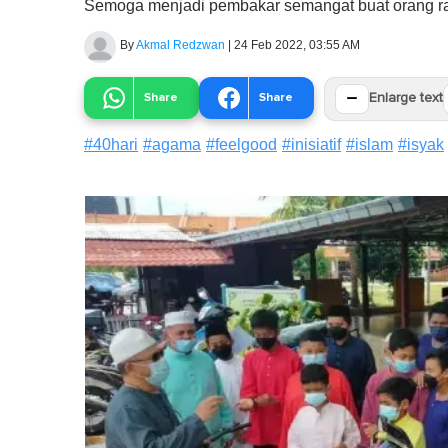
Semoga menjadi pembakar semangat buat orang rama
By
Akmal Redzwan
|
24 Feb 2022, 03:55 AM
−
Share
Share
Enlarge text
#
40hari
#
agama
#
feelgood
#
inisiatif
#
islam
#
isyak