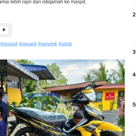
i lebih rajin dan istiqamah ke masjid.
2
+
#
masjid
#
reward
#
seismik
#
solat
3
4
5