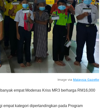
Image via
Malaysia Gazette
sebanyak empat Modenas Kriss MR3 berharga RM16,000
gi empat kategori dipertandingkan pada Program