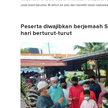
c
umat Islam berumur 16 tahun ke atas dan memiliki lesen motosikal
o
n
d
s
o
Peserta diwajibkan berjemaah S
f
1
hari berturut-turut
m
i
n
u
t
e
,
0
V
o
l
u
m
e
0
%