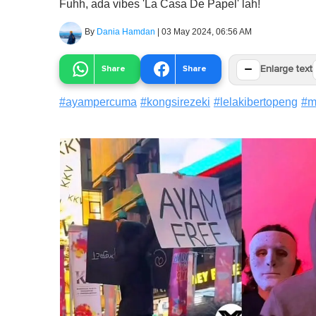
Fuhh, ada vibes 'La Casa De Papel' lah!
By
Dania Hamdan
|
03 May 2024, 06:56 AM
−
Share
Share
Enlarge text
#
ayampercuma
#
kongsirezeki
#
lelakibertopeng
#
m