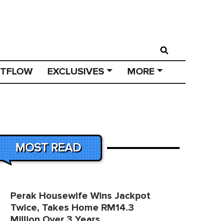
STFLOW
EXCLUSIVES
MORE
MOST READ
Perak Housewife Wins Jackpot
Twice, Takes Home RM14.3
Million Over 3 Years