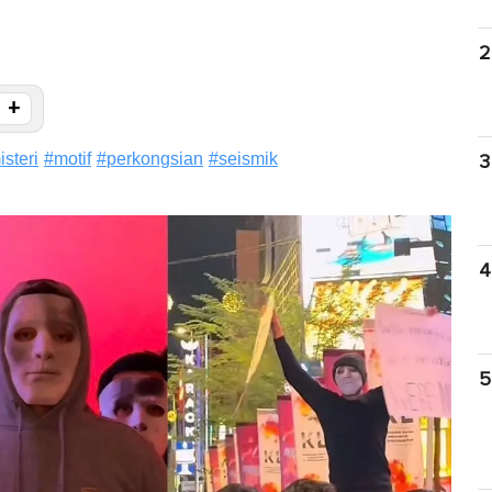
2
+
isteri
#
motif
#
perkongsian
#
seismik
3
4
5