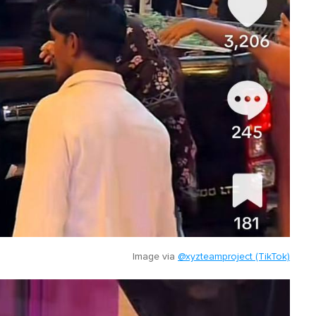
Image via
@xyzteamproject (TikTok)