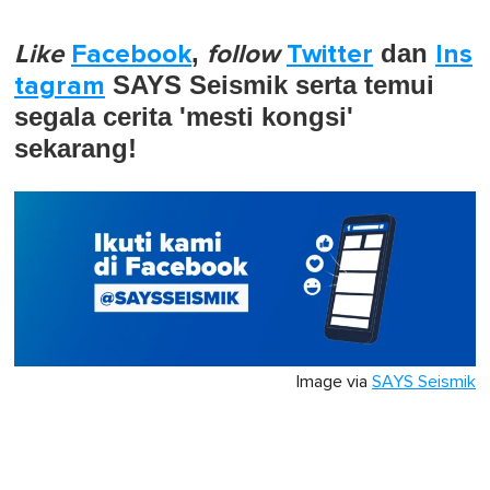
Like
Facebook
,
follow
Twitter
dan
Ins
tagram
SAYS Seismik serta temui
segala cerita 'mesti kongsi'
sekarang!
Image via
SAYS Seismik