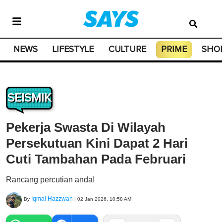
NEWS
LIFESTYLE
CULTURE
PRIME
SHO
SEISMIK
Pekerja Swasta Di Wilayah
Persekutuan Kini Dapat 2 Hari
Cuti Tambahan Pada Februari
Rancang percutian anda!
Iqmal Hazzwan
By
|
02 Jan 2026, 10:58 AM