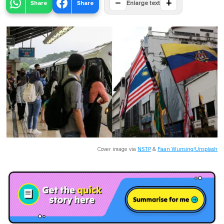
−
+
Share
Share
Enlarge text
Cover image via
NSTP
&
Faan Wunsing/Unsplash