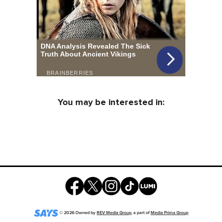
You may be interested in:
©
2026
Owned by
REV Media Group
, a part of
Media Prima Group