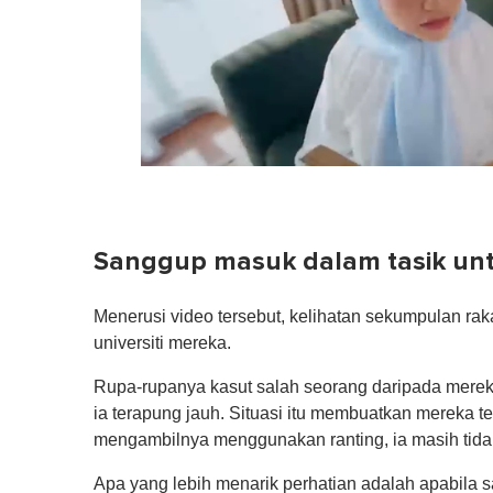
0
of
1
minute,
0
Volume
Sanggup masuk dalam tasik unt
0%
Menerusi video tersebut, kelihatan sekumpulan ra
universiti mereka.
Rupa-rupanya kasut salah seorang daripada mereka
ia terapung jauh. Situasi itu membuatkan mereka t
mengambilnya menggunakan ranting, ia masih tidak
Apa yang lebih menarik perhatian adalah apabila s