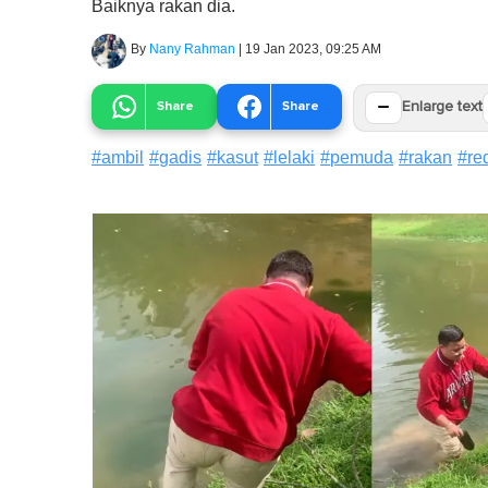
Baiknya rakan dia.
By
Nany Rahman
|
19 Jan 2023, 09:25 AM
−
Share
Share
Enlarge text
#
ambil
#
gadis
#
kasut
#
lelaki
#
pemuda
#
rakan
#
re