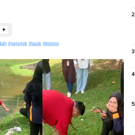
2
+
dah
#
seismik
#
tasik
#
tolong
3
4
5