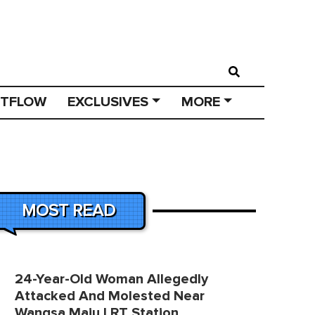
STFLOW
EXCLUSIVES
MORE
MOST READ
24-Year-Old Woman Allegedly
Attacked And Molested Near
Wangsa Maju LRT Station