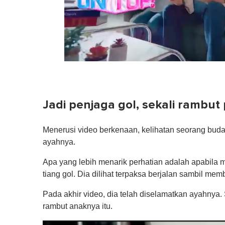
0
of
1
minute,
0
Volume
Jadi penjaga gol, sekali rambut
0%
Menerusi video berkenaan, kelihatan seorang bud
ayahnya.
Apa yang lebih menarik perhatian adalah apabila
tiang gol. Dia dilihat terpaksa berjalan sambil mem
Pada akhir video, dia telah diselamatkan ayahnya.
rambut anaknya itu.