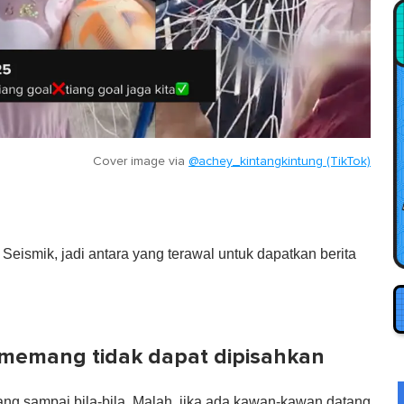
Cover image via
@achey_kintangkintung (TikTok)
eismik, jadi antara yang terawal untuk dapatkan berita
memang tidak dapat dipisahkan
g sampai bila-bila. Malah, jika ada kawan-kawan datang