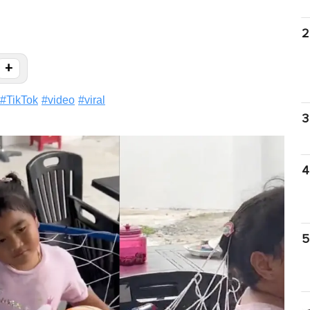
2
+
#
TikTok
#
video
#
viral
3
4
5