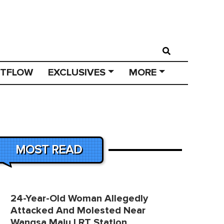
STFLOW
EXCLUSIVES
MORE
MOST READ
24-Year-Old Woman Allegedly
Attacked And Molested Near
Wangsa Maju LRT Station