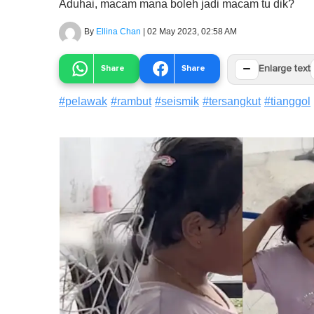
Aduhai, macam mana boleh jadi macam tu dik?
By
Ellina Chan
|
02 May 2023, 02:58 AM
−
Share
Share
Enlarge text
#
pelawak
#
rambut
#
seismik
#
tersangkut
#
tianggol