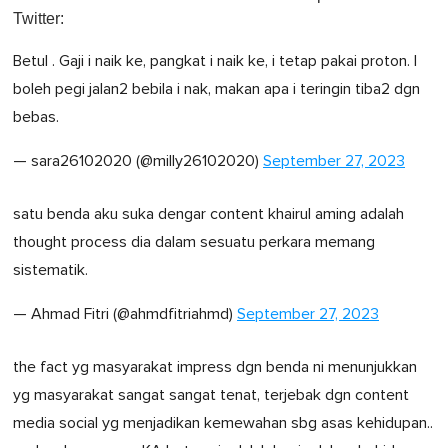
Twitter:
Betul . Gaji i naik ke, pangkat i naik ke, i tetap pakai proton. I
boleh pegi jalan2 bebila i nak, makan apa i teringin tiba2 dgn
bebas.
— sara26102020 (@milly26102020)
September 27, 2023
satu benda aku suka dengar content khairul aming adalah
thought process dia dalam sesuatu perkara memang
sistematik.
— Ahmad Fitri (@ahmdfitriahmd)
September 27, 2023
the fact yg masyarakat impress dgn benda ni menunjukkan
yg masyarakat sangat sangat tenat, terjebak dgn content
media social yg menjadikan kemewahan sbg asas kehidupan..