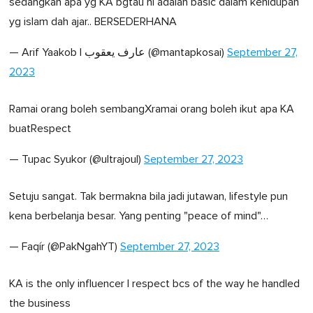
sedangkan apa yg KA bgtau ni adalah basic dalam kehidupan
yg islam dah ajar.. BERSEDERHANA
— Arif Yaakob | عارف يعقوب (@mantapkosai)
September 27,
2023
Ramai orang boleh sembangXramai orang boleh ikut apa KA
buatRespect
— Tupac Syukor (@ultrajoul)
September 27, 2023
Setuju sangat. Tak bermakna bila jadi jutawan, lifestyle pun
kena berbelanja besar. Yang penting "peace of mind"…
— Faqír (@PakNgahYT)
September 27, 2023
KA is the only influencer I respect bcs of the way he handled
the business