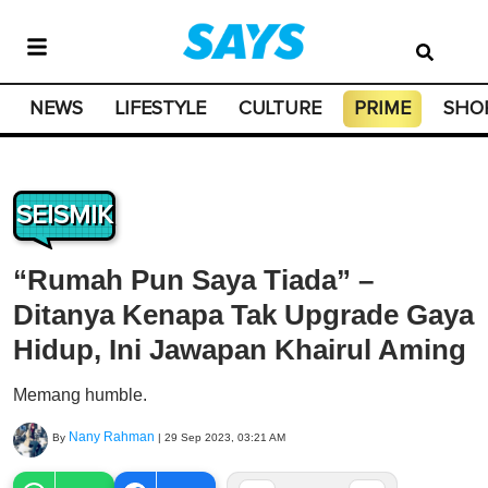
NEWS
LIFESTYLE
CULTURE
PRIME
SHO
SEISMIK
“Rumah Pun Saya Tiada” –
Ditanya Kenapa Tak Upgrade Gaya
Hidup, Ini Jawapan Khairul Aming
Memang humble.
Nany Rahman
By
|
29 Sep 2023, 03:21 AM