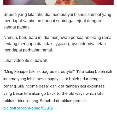
0
s
Seperti yang kita tahu dia mempunyai bisnes sambal yang
e
c
mendapat sambutan hangat sehingga terjual dengan
o
sangat pantas.
n
d
s
Namun, baru-baru ini dia menjawab persoalan orang ramai
o
tentang mengapa dia tidak '
' gaya hidupnya telah
f
upgrade
1
mendapat perhatian ramai.
m
i
Lihat video itu di bawah:
n
u
t
"Ming kenape taknak upgrade lifestyle?""Kita kalau boleh nak
e
,
income yang lebih besar supaya kita boleh tidur dengan
0
tenang. Bila income besar dan kita tambah lagi expenses
yang besar kita akan go back to the old ways which kita
takkan tidur tenang. Sebab duit takkan pernah…
pic.twitter.com/e8aqfELuIQ