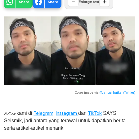
−
+
Share
Share
Enlarge text
Cover image via
@Januarhaikal (Twitter)
kami di
,
dan
SAYS
Telegram
Instagram
TikTok
Follow
Seismik, jadi antara yang terawal untuk dapatkan berita
serta artikel-artikel menarik.