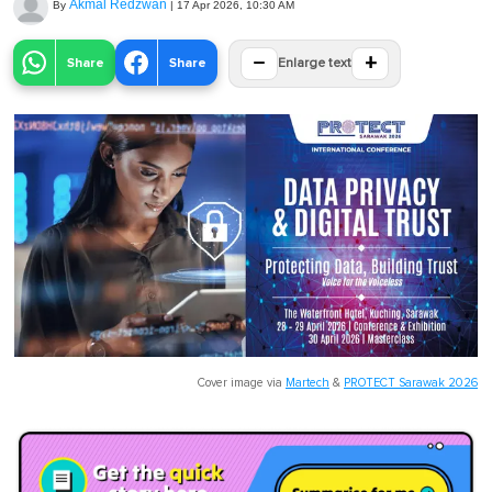
Akmal Redzwan
By
|
17 Apr 2026, 10:30 AM
−
+
Share
Share
Enlarge text
Cover image via
Martech
&
PROTECT Sarawak 2026