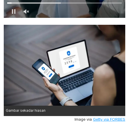
0
of
1
minute,
0
Gambar sekadar hiasan
Image via
Getty via FORBES