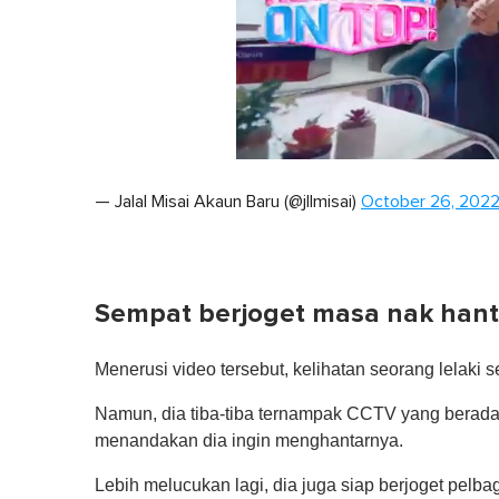
0
seconds
— Jalal Misai Akaun Baru (@jllmisai)
October 26, 202
of
1
minute,
0
Volume
0%
Sempat berjoget masa nak han
Menerusi video tersebut, kelihatan seorang lelak
Namun, dia tiba-tiba ternampak CCTV yang berada 
menandakan dia ingin menghantarnya.
Lebih melucukan lagi, dia juga siap berjoget pelba