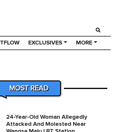
STFLOW
EXCLUSIVES
MORE
MOST READ
24-Year-Old Woman Allegedly
Attacked And Molested Near
Wangsa Maju LRT Station