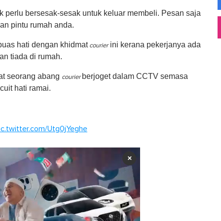
perlu bersesak-sesak untuk keluar membeli. Pesan saja
pan pintu rumah anda.
puas hati dengan khidmat
ini kerana pekerjanya ada
courier
 tiada di rumah.
gat seorang abang
berjoget dalam CCTV semasa
courier
it hati ramai.
ic.twitter.com/Utg0jYeghe
×