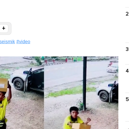
2
+
seismik
#
video
3
4
5