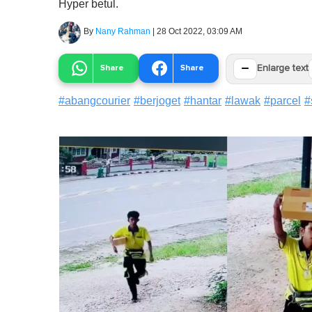
Hyper betul.
By
Nany Rahman
|
28 Oct 2022, 03:09 AM
−
Share
Share
Enlarge text
#
abangcourier
#
berjoget
#
hantar
#
lawak
#
parcel
#