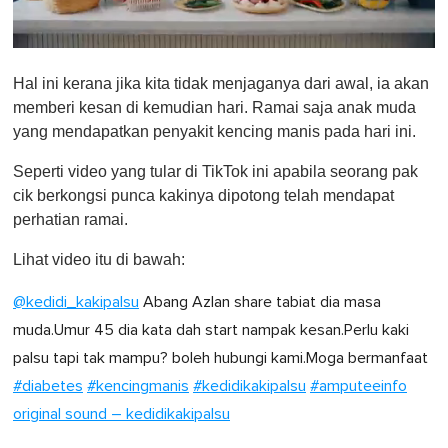
0
o
Hal ini kerana jika kita tidak menjaganya dari awal, ia akan
f
1
memberi kesan di kemudian hari. Ramai saja anak muda
m
yang mendapatkan penyakit kencing manis pada hari ini.
i
n
u
Seperti video yang tular di TikTok ini apabila seorang pak
t
cik berkongsi punca kakinya dipotong telah mendapat
e
,
perhatian ramai.
0
Lihat video itu di bawah:
@kedidi_kakipalsu
Abang Azlan share tabiat dia masa
muda.Umur 45 dia kata dah start nampak kesan.Perlu kaki
palsu tapi tak mampu? boleh hubungi kami.Moga bermanfaat
#diabetes
#kencingmanis
#kedidikakipalsu
#amputeeinfo
original sound – kedidikakipalsu