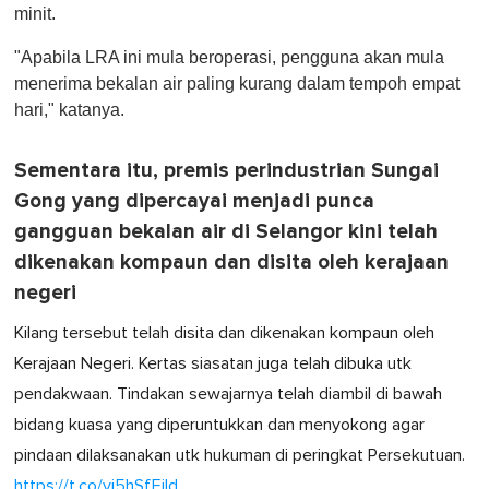
n
minit.
u
t
"Apabila LRA ini mula beroperasi, pengguna akan mula
e
,
menerima bekalan air paling kurang dalam tempoh empat
0
hari," katanya.
Sementara itu, premis perindustrian Sungai
Gong yang dipercayai menjadi punca
gangguan bekalan air di Selangor kini telah
dikenakan kompaun dan disita oleh kerajaan
negeri
Kilang tersebut telah disita dan dikenakan kompaun oleh
Kerajaan Negeri. Kertas siasatan juga telah dibuka utk
pendakwaan. Tindakan sewajarnya telah diambil di bawah
bidang kuasa yang diperuntukkan dan menyokong agar
pindaan dilaksanakan utk hukuman di peringkat Persekutuan.
https://t.co/yj5hSfEiId