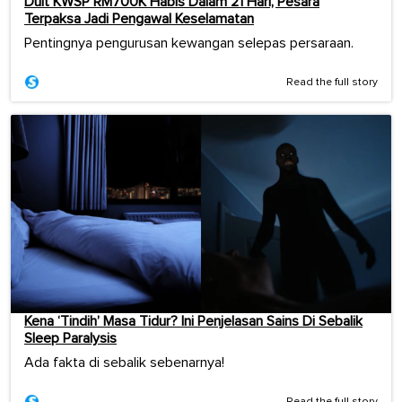
Duit KWSP RM700K Habis Dalam 21 Hari, Pesara
Terpaksa Jadi Pengawal Keselamatan
Pentingnya pengurusan kewangan selepas persaraan.
Read the full story
Kena ‘Tindih’ Masa Tidur? Ini Penjelasan Sains Di Sebalik
Sleep Paralysis
Ada fakta di sebalik sebenarnya!