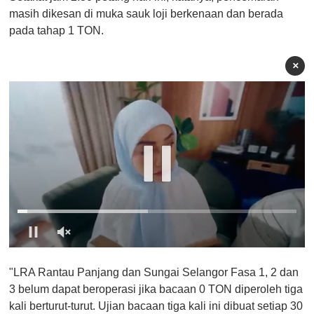
masih dikesan di muka sauk loji berkenaan dan berada
pada tahap 1 TON.
×
0
o
"LRA Rantau Panjang dan Sungai Selangor Fasa 1, 2 dan
f
1
3 belum dapat beroperasi jika bacaan 0 TON diperoleh tiga
m
kali berturut-turut. Ujian bacaan tiga kali ini dibuat setiap 30
i