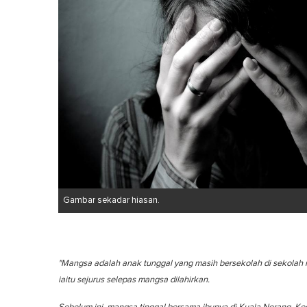
Gambar sekadar hiasan.
"Mangsa adalah anak tunggal yang masih bersekolah di sekolah
iaitu sejurus selepas mangsa dilahirkan.