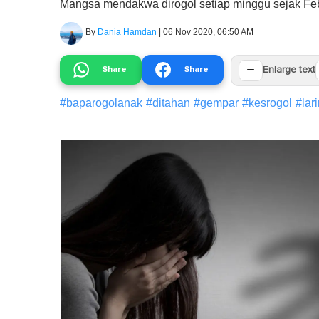
Mangsa mendakwa dirogol setiap minggu sejak Febr
By
Dania Hamdan
|
06 Nov 2020, 06:50 AM
−
Share
Share
Enlarge text
#
baparogolanak
#
ditahan
#
gempar
#
kesrogol
#
lar