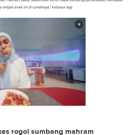
Kedah. Namun, pada September 2019, bapa kandungnya (suspek) mendapat
mpat anak tiri di rumahnya," katanya lagi.
×
kes rogol sumbang mahram