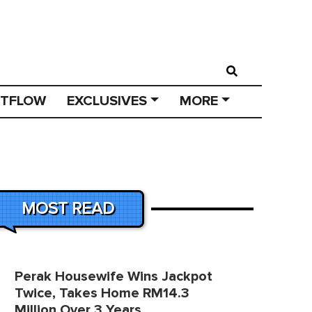
STFLOW
EXCLUSIVES
MORE
MOST READ
Perak Housewife Wins Jackpot
Twice, Takes Home RM14.3
Million Over 3 Years