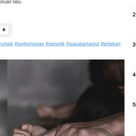
uari lalu.
2
+
irumah
#
perkongsian
#
seismik
#
siasatanlanjut
#
tertekan
3
4
5