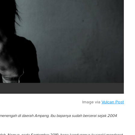
Image via
Vulcan Post
 menengah di daerah Ampang. Ibu bapanya sudah bercerai sejak 2004