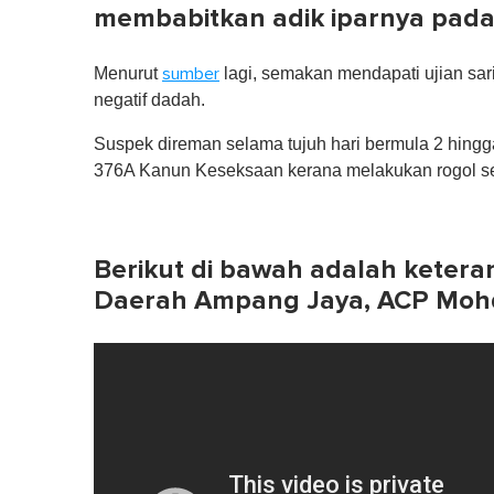
n
membabitkan adik iparnya pad
u
t
e
Menurut
lagi, semakan mendapati ujian sar
sumber
,
0
negatif dadah.
V
o
Suspek direman selama tujuh hari bermula 2 hingg
l
u
376A Kanun Keseksaan kerana melakukan rogol 
m
e
0
%
Berikut di bawah adalah ketera
Daerah Ampang Jaya, ACP Mohd