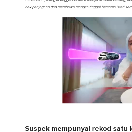
Sebelum ini, mangsa tinggal bersama ibunya di Kuala Nerang, 
hak penjagaan dan membawa mangsa tinggal bersama isteri serta e
0
o
f
1
m
Suspek mempunyai rekod satu 
i