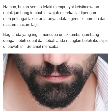
o
Namun, bukan semua lelaki mempunyai keistimewaan
f
1
untuk jambang tumbuh di wajah mereka. Ia dipengaruhi
m
oleh pelbagai faktor antaranya adalah genetik, hormon dan
i
n
macam-macam lagi.
u
t
Bagi anda yang ingin mencuba untuk tumbuh jambang
e
,
dengan lebih cepat dan tebal, anda mungkin boleh ikuti tips
0
di bawah ini. Selamat mencuba!