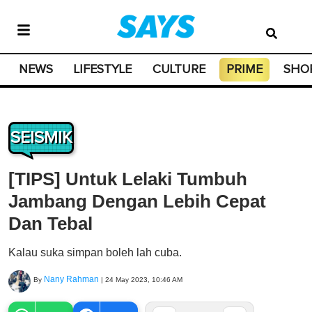
NEWS
LIFESTYLE
CULTURE
PRIME
SHO
SEISMIK
[TIPS] Untuk Lelaki Tumbuh
Jambang Dengan Lebih Cepat
Dan Tebal
Kalau suka simpan boleh lah cuba.
Nany Rahman
By
|
24 May 2023, 10:46 AM