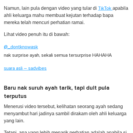
o
Namun, lain pula dengan video yang tular di
apabila
TikTok
f
1
ahli keluarga mahu membuat kejutan terhadap bapa
m
mereka telah mencuri perhatian ramai.
i
n
u
Lihat video penuh itu di bawah:
t
e
@_dontknowask
,
0
nak surprise ayah, sekali semua tersurprise HAHAHA
suara asli – sadvibes
Baru nak suruh ayah tarik, tapi duit pula
terputus
Menerusi video tersebut, kelihatan seorang ayah sedang
menyambut hari jadinya sambil dirakam oleh ahli keluarga
yang lain.
Tetapi, apa yang lebih menarik perhatian adalah apabila si