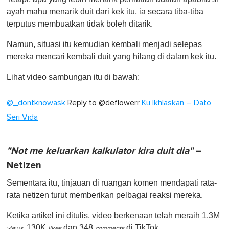
ayah mahu menarik duit dari kek itu, ia secara tiba-tiba
terputus membuatkan tidak boleh ditarik.
Namun, situasi itu kemudian kembali menjadi selepas
mereka mencari kembali duit yang hilang di dalam kek itu.
Lihat video sambungan itu di bawah:
@_dontknowask
Reply to @deflowerr
Ku Ikhlaskan – Dato
Seri Vida
"Not me keluarkan kalkulator kira duit dia"
–
Netizen
Sementara itu, tinjauan di ruangan komen mendapati rata-
rata netizen turut memberikan pelbagai reaksi mereka.
Ketika artikel ini ditulis, video berkenaan telah meraih 1.3M
130K
dan 348
di TikTok.
views,
likes
comments