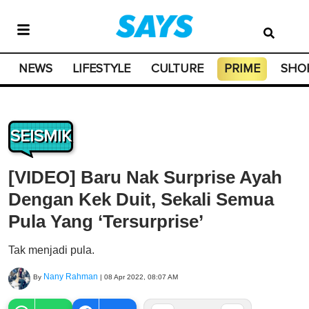
NEWS
LIFESTYLE
CULTURE
PRIME
SHO
SEISMIK
[VIDEO] Baru Nak Surprise Ayah
Dengan Kek Duit, Sekali Semua
Pula Yang ‘Tersurprise’
Tak menjadi pula.
Nany Rahman
By
|
08 Apr 2022, 08:07 AM