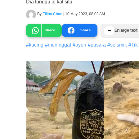
Dia tunggu je kat situ.
By
Ellina Chan
|
10 May 2023, 08:03 AM
−
Share
Share
Enlarge text
#
kucing
#
meninggal
#
oyen
#
pusara
#
seismik
#
Tik