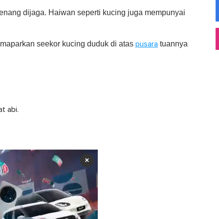
senang dijaga . Haiwan seperti kucing juga mempunyai
memaparkan seekor kucing duduk di atas
tuannya
pusara
t abi.
×