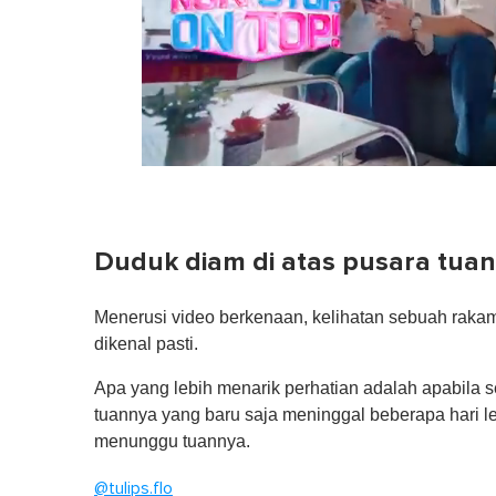
0
seconds
of
1
minute,
Duduk diam di atas pusara tuan
0
Volume
0%
Menerusi video berkenaan, kelihatan sebuah raka
dikenal pasti.
Apa yang lebih menarik perhatian adalah apabila s
tuannya yang baru saja meninggal beberapa hari lep
menunggu tuannya.
@tulips.flo