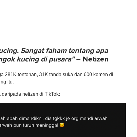
ucing. Sangat faham tentang apa
engok kucing di pusara"
– Netizen
gga 281K tontonan, 31K tanda suka dan 600 komen di
ing itu.
daripada netizen di TikTok: