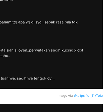
Image via
@tulips.flo (TikTok)