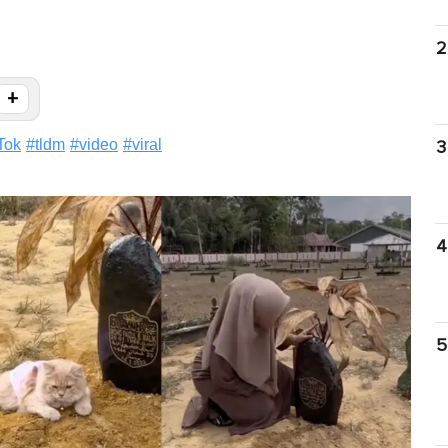
2
+
Tok
#
tldm
#
video
#
viral
3
4
5