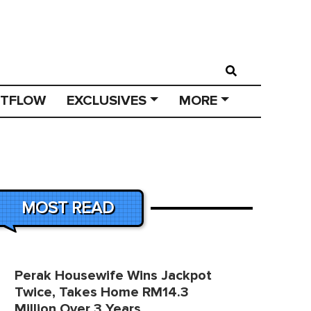
STFLOW
EXCLUSIVES
MORE
MOST READ
Perak Housewife Wins Jackpot
Twice, Takes Home RM14.3
Million Over 3 Years