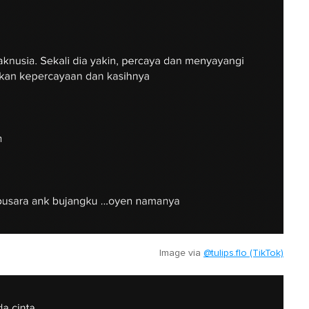
Image via
@tulips.flo (TikTok)