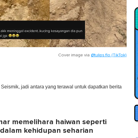
Cover image via
@tulips.flo (TikTok)
eismik, jadi antara yang terawal untuk dapatkan berita
r memelihara haiwan seperti
 dalam kehidupan seharian