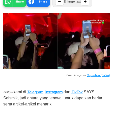
−
+
Share
Share
Enlarge text
Cover image via
@ayrashaa (TikTok)
kami di
,
dan
SAYS
Telegram
Instagram
TikTok
Follow
Seismik, jadi antara yang terawal untuk dapatkan berita
serta artikel-artikel menarik.