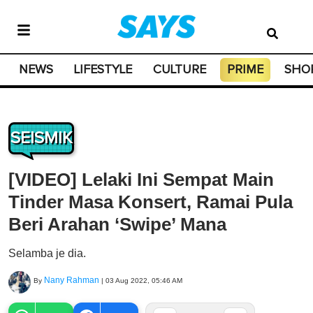
NEWS
LIFESTYLE
CULTURE
PRIME
SHO
SEISMIK
[VIDEO] Lelaki Ini Sempat Main
Tinder Masa Konsert, Ramai Pula
Beri Arahan ‘Swipe’ Mana
Selamba je dia.
Nany Rahman
By
|
03 Aug 2022, 05:46 AM