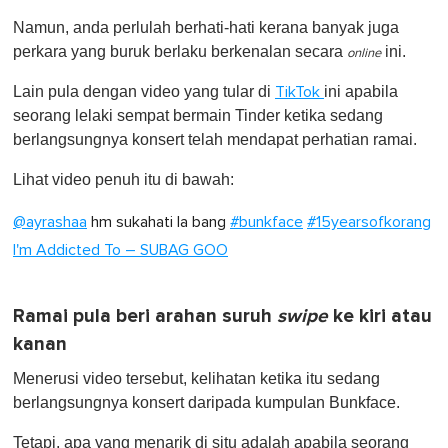
o
Namun, anda perlulah berhati-hati kerana banyak juga
f
1
perkara yang buruk berlaku berkenalan secara
ini.
online
m
i
Lain pula dengan video yang tular di
ini apabila
TikTok
n
u
seorang lelaki sempat bermain Tinder ketika sedang
t
berlangsungnya konsert telah mendapat perhatian ramai.
e
,
0
Lihat video penuh itu di bawah:
@ayrashaa
hm sukahati la bang
#bunkface
#15yearsofkorang
I'm Addicted To – SUBAG GOO
Ramai pula beri arahan suruh
swipe
ke kiri atau
kanan
Menerusi video tersebut, kelihatan ketika itu sedang
berlangsungnya konsert daripada kumpulan Bunkface.
Tetapi, apa yang menarik di situ adalah apabila seorang