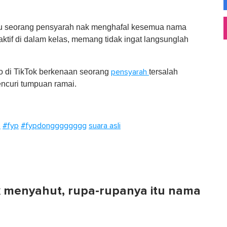
pu seorang pensyarah nak menghafal kesemua nama
 aktif di dalam kelas, memang tidak ingat langsunglah
eo di TikTok berkenaan seorang
tersalah
pensyarah
ncuri tumpuan ramai.
a
#fyp
#fypdongggggggg
suara asli
ak menyahut, rupa-rupanya itu nama