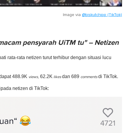
Image via
@biskutchipp (TikTok)
l macam pensyarah UiTM tu" – Netizen
 rata-rata netizen turut terhibur dengan situasi lucu
endapat 488.9K
62.2K
dan 689
di TikTok.
views,
likes
comments
pada netizen di TikTok: