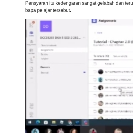
Pensyarah itu kedengaran sangat gelabah dan ter
f
1
bapa pelajar tersebut.
m
i
n
u
t
e
,
0
V
o
l
u
m
e
0
%