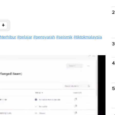
2
+
terhibur
#
pelajar
#
pensyarah
#
seismik
#
tiktokmalaysia
3
4
5