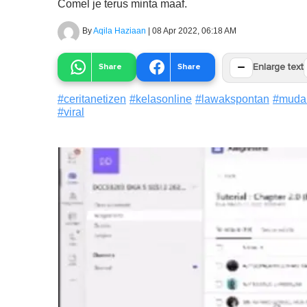
Comel je terus minta maaf.
By
Aqila Haziaan
|
08 Apr 2022, 06:18 AM
−
Share
Share
Enlarge text
#
ceritanetizen
#
kelasonline
#
lawakspontan
#
mudah
#
viral