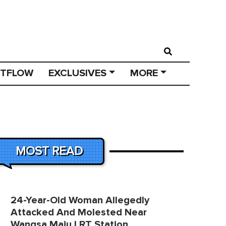
STFLOW
EXCLUSIVES
MORE
MOST READ
24-Year-Old Woman Allegedly
Attacked And Molested Near
Wangsa Maju LRT Station