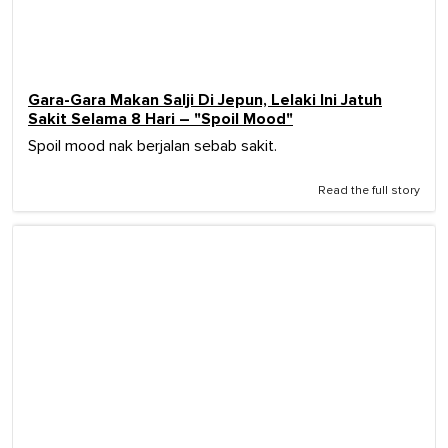
Gara-Gara Makan Salji Di Jepun, Lelaki Ini Jatuh
Sakit Selama 8 Hari – "Spoil Mood"
Spoil mood nak berjalan sebab sakit.
Read the full story