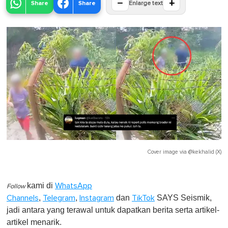
−
+
Share
Share
Enlarge text
Cover image via
@kekhalid (X)
kami di
WhatsApp
Follow
,
,
dan
SAYS Seismik,
Channels
Telegram
Instagram
TikTok
jadi antara yang terawal untuk dapatkan berita serta artikel-
artikel menarik.