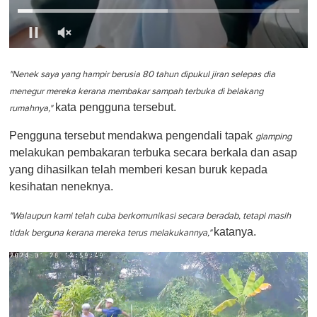
0
o
f
"Nenek saya yang hampir berusia 80 tahun dipukul jiran selepas dia
1
menegur mereka kerana membakar sampah terbuka di belakang
m
kata pengguna tersebut.
i
rumahnya,"
n
u
Pengguna tersebut mendakwa pengendali tapak
glamping
t
melakukan pembakaran terbuka secara berkala dan asap
e
,
yang dihasilkan telah memberi kesan buruk kepada
0
kesihatan neneknya.
"Walaupun kami telah cuba berkomunikasi secara beradab, tetapi masih
katanya.
tidak berguna kerana mereka terus melakukannya,"