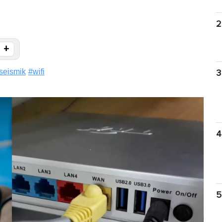
2
+
seismik
#
wifi
3
4
5