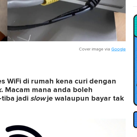
Cover image via
Google
s WiFi di rumah kena curi dengan
k
. Macam mana anda boleh
tiba jadi
slow
je walaupun bayar tak