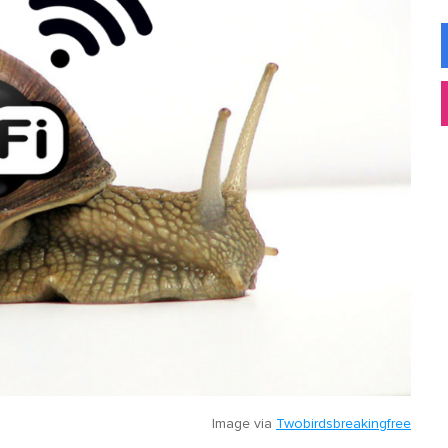
Image via
Twobirdsbreakingfree