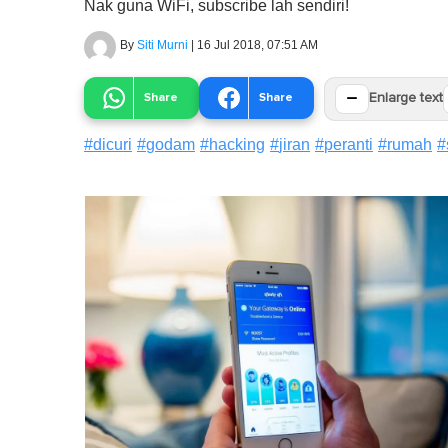
Nak guna WiFi, subscribe lah sendiri!
By
Siti Murni
|
16 Jul 2018, 07:51 AM
−
Share
Share
Enlarge text
#
dicuri
#
godam
#
hacking
#
jiran
#
peranti
#
rumah
#