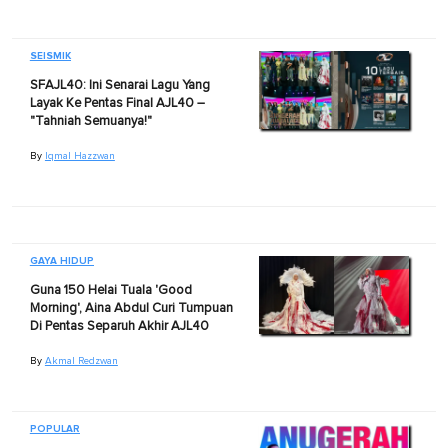
SEISMIK
SFAJL40: Ini Senarai Lagu Yang
Layak Ke Pentas Final AJL40 –
"Tahniah Semuanya!"
By
Iqmal Hazzwan
GAYA HIDUP
Guna 150 Helai Tuala 'Good
Morning', Aina Abdul Curi Tumpuan
Di Pentas Separuh Akhir AJL40
By
Akmal Redzwan
POPULAR