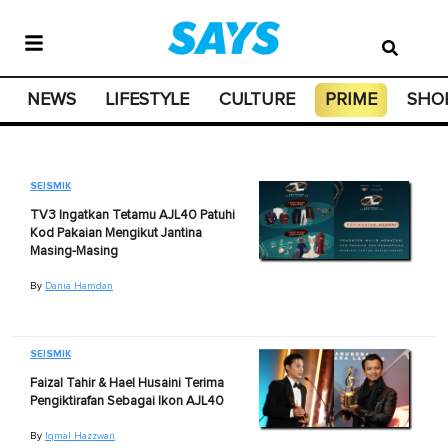
NEWS
LIFESTYLE
CULTURE
PRIME
SHO
SEISMIK
TV3 Ingatkan Tetamu AJL40 Patuhi
Kod Pakaian Mengikut Jantina
Masing-Masing
By
Dania Hamdan
SEISMIK
Faizal Tahir & Hael Husaini Terima
Pengiktirafan Sebagai Ikon AJL40
By
Iqmal Hazzwan