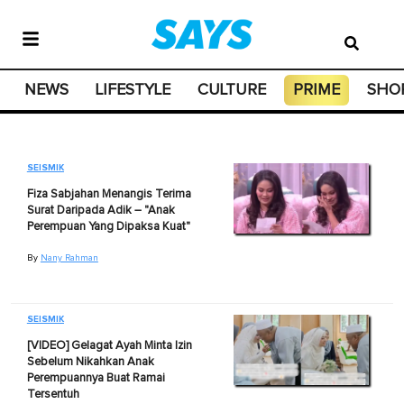
NEWS
LIFESTYLE
CULTURE
PRIME
SHO
SEISMIK
Fiza Sabjahan Menangis Terima
Surat Daripada Adik – "Anak
Perempuan Yang Dipaksa Kuat"
By
Nany Rahman
SEISMIK
[VIDEO] Gelagat Ayah Minta Izin
Sebelum Nikahkan Anak
Perempuannya Buat Ramai
Tersentuh