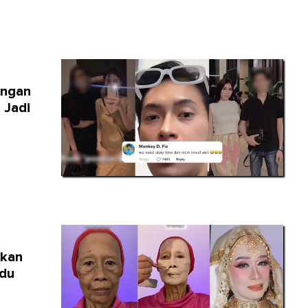
engan
 Jadi
ekan
edu