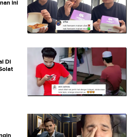
an ini
l Di
Solat
ngin