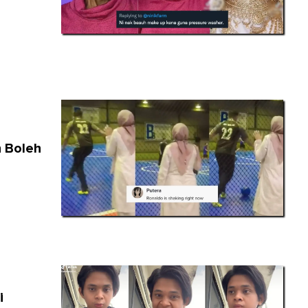
g
n Boleh
i