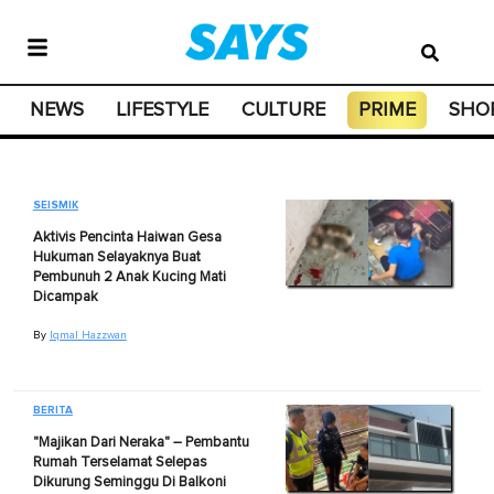
NEWS
LIFESTYLE
CULTURE
PRIME
SHO
SEISMIK
Aktivis Pencinta Haiwan Gesa
Hukuman Selayaknya Buat
Pembunuh 2 Anak Kucing Mati
Dicampak
By
Iqmal Hazzwan
BERITA
"Majikan Dari Neraka" – Pembantu
Rumah Terselamat Selepas
Dikurung Seminggu Di Balkoni