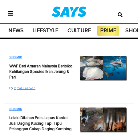
NEWS
LIFESTYLE
CULTURE
PRIME
SHO
SEISMIK
WWF Beri Amaran Malaysia Berisiko
Kehilangan Spesies Ikan Jerung &
Pari
By
Iqmal Hazzwan
SEISMIK
Lelaki Ditahan Polis Lepas Kantoi
Jual Daging Kucing Tapi Tipu
Pelanggan Cakap Daging Kambing