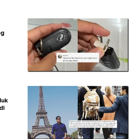
ng
luk
di