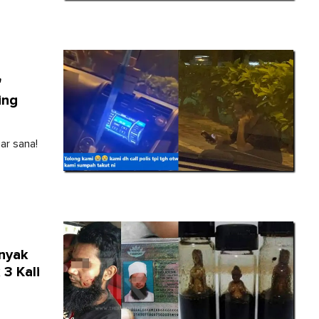
'
ing
ar sana!
inyak
3 Kali