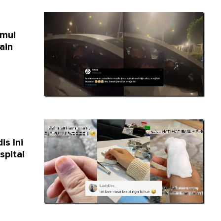
emui
ain
s Ini
spital