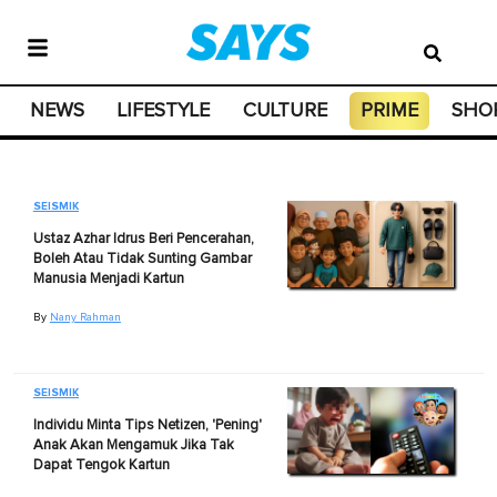
NEWS
LIFESTYLE
CULTURE
PRIME
SHO
SEISMIK
Ustaz Azhar Idrus Beri Pencerahan,
Boleh Atau Tidak Sunting Gambar
Manusia Menjadi Kartun
By
Nany Rahman
SEISMIK
Individu Minta Tips Netizen, 'Pening'
Anak Akan Mengamuk Jika Tak
Dapat Tengok Kartun