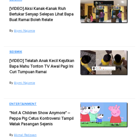
[VIDEO] Aksi Kanak-Kanak Riuh
Bertukar Senyap Selepas Lihat Bapa
Buat Ramai Boleh Relate
By
Aiymi Najzmie
SEISMIK
[VIDEO] Telatah Anak Kecil Kejutkan
Bapa Mahu Tonton TV Awal Pagi Ini
Curi Tumpuan Ramai
By
Aiymi Najzmie
ENTERTAINMENT
"Not A Children Show Anymore" –
Peppa Pig Cetus Kontroversi Tampil
Watak Pasangan Sejenis
By
Akmal Redzwan