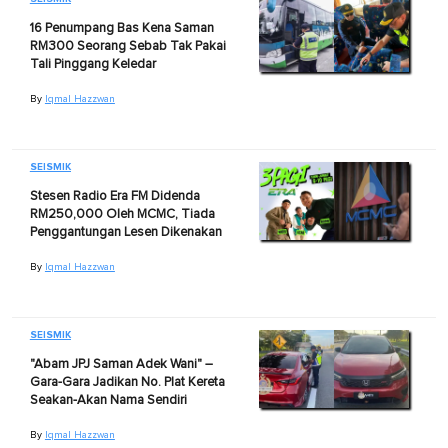
16 Penumpang Bas Kena Saman
RM300 Seorang Sebab Tak Pakai
Tali Pinggang Keledar
By
Iqmal Hazzwan
SEISMIK
Stesen Radio Era FM Didenda
RM250,000 Oleh MCMC, Tiada
Penggantungan Lesen Dikenakan
By
Iqmal Hazzwan
SEISMIK
"Abam JPJ Saman Adek Wani" –
Gara-Gara Jadikan No. Plat Kereta
Seakan-Akan Nama Sendiri
By
Iqmal Hazzwan