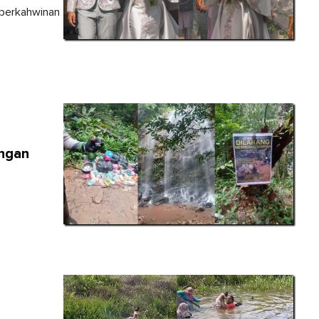
 perkahwinan
ngan