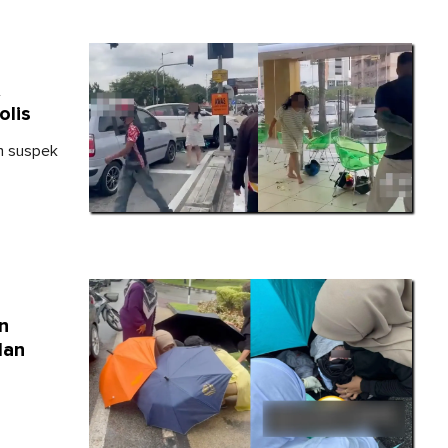
&
olis
h suspek
n
lan