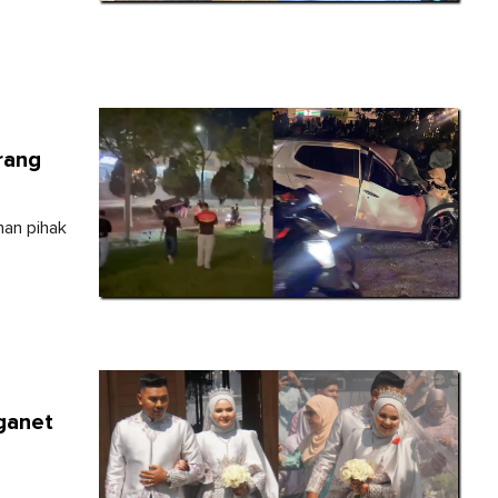
rang
han pihak
ganet