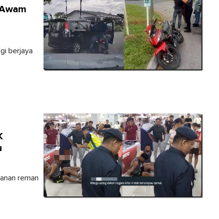
g Awam
.
gi berjaya
K
u
hanan reman