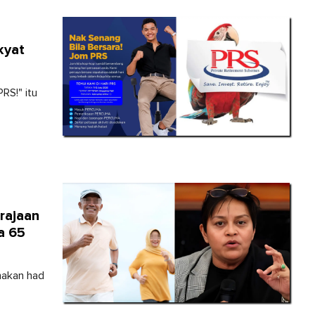
kyat
RS!" itu
rajaan
a 65
nakan had