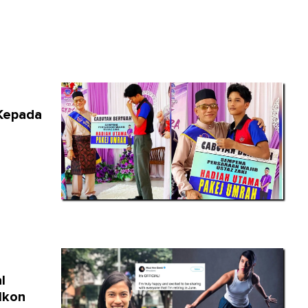
 Kepada
i
l
Ikon