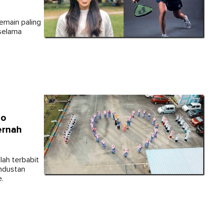
emain paling
 selama
eo
ernah
lah terbabit
industan
e.