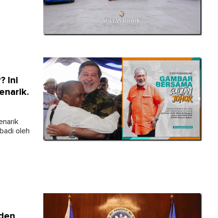
 Ini
narik.
enarik
badi oleh
iden