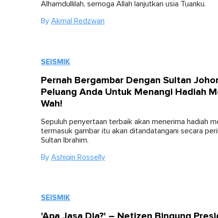
Alhamdullilah, semoga Allah lanjutkan usia Tuanku.
By
Akmal Redzwan
SEISMIK
Pernah Bergambar Dengan Sultan Johor?
Peluang Anda Untuk Menangi Hadiah Me
Wah!
Sepuluh penyertaan terbaik akan menerima hadiah m
termasuk gambar itu akan ditandatangani secara peri
Sultan Ibrahim.
By
Ashiqin Rosselly
SEISMIK
'Apa Jasa Dia?' – Netizen Bingung Pres