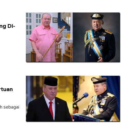
ng Di-
rtuan
ih sebagai