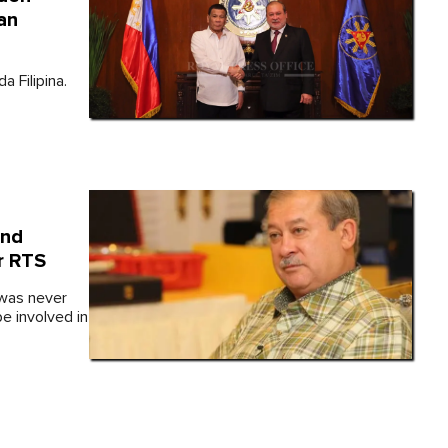
an
 Filipina.
and
or RTS
 was never
e involved in