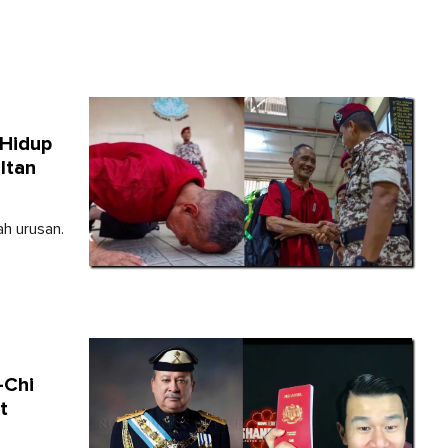
 Hidup
ltan
h urusan.
-Chi
t