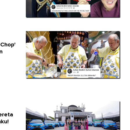
 Chop'
n
ereta
nku!