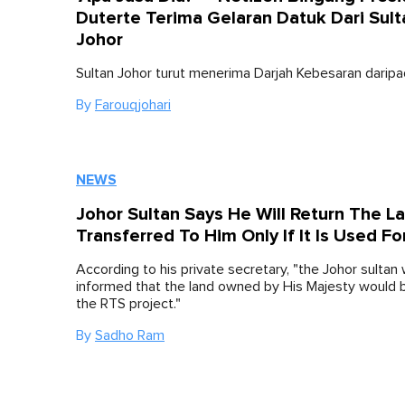
Duterte Terima Gelaran Datuk Dari Sult
Johor
Sultan Johor turut menerima Darjah Kebesaran daripada
By
Farouqjohari
NEWS
Johor Sultan Says He Will Return The L
Transferred To Him Only If It Is Used F
According to his private secretary, "the Johor sultan
informed that the land owned by His Majesty would b
the RTS project."
By
Sadho Ram