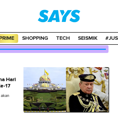
PRIME
SHOPPING
TECH
SEISMIK
#JU
na Hari
e-17
 akan