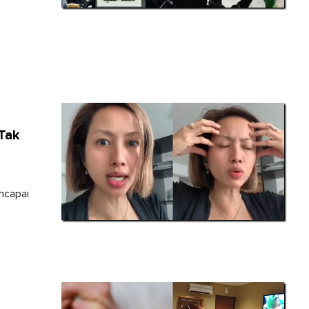
 Tak
ncapai