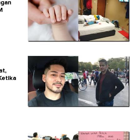
ngan
M
at,
Ketika