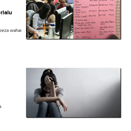
rlalu
rbeza wahai
a.