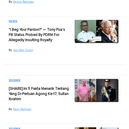
By
Akmal Redzwan
NEWS
"I Beg Your Pardon?" — Tony Pua's
FB Status Probed By PDRM For
Allegedly Insulting Royalty
By
Yap Wan Xiang
SEISMIK
[SHARE] Ini 5 Fakta Menarik Tentang
Yang Di-Pertuan Agong Ke-17, Sultan
Ibrahim
By
Nany Rahman
SEISMIK