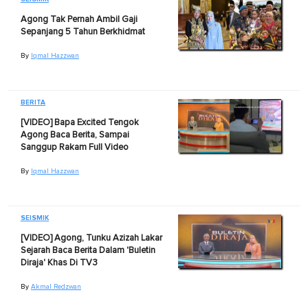
Agong Tak Pernah Ambil Gaji
Sepanjang 5 Tahun Berkhidmat
By
Iqmal Hazzwan
BERITA
[VIDEO] Bapa Excited Tengok
Agong Baca Berita, Sampai
Sanggup Rakam Full Video
By
Iqmal Hazzwan
SEISMIK
[VIDEO] Agong, Tunku Azizah Lakar
Sejarah Baca Berita Dalam 'Buletin
Diraja' Khas Di TV3
By
Akmal Redzwan