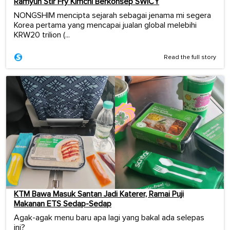
Ramyun Stir Fry Kimchi Berkonsep SWICY
NONGSHIM mencipta sejarah sebagai jenama mi segera
Korea pertama yang mencapai jualan global melebihi
KRW20 trilion (...
Read the full story
KTM Bawa Masuk Santan Jadi Katerer, Ramai Puji
Makanan ETS Sedap-Sedap
Agak-agak menu baru apa lagi yang bakal ada selepas
ini?