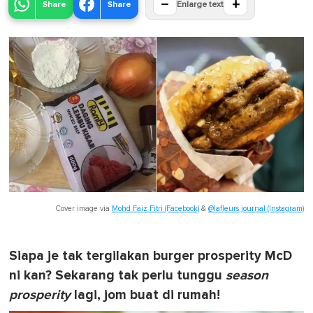
−
+
Share
Share
Enlarge text
Cover image via
Mohd Faiz Fitri (Facebook)
&
@lafleurs.journal (Instagram)
Siapa je tak tergilakan burger prosperity McD
ni kan? Sekarang tak perlu tunggu
season
prosperity
lagi, jom buat di rumah!