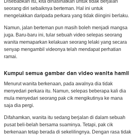
Disebabkan itu, kita dinasihatkan untuk tidak berjalan
e
c
seorang diri sebaiknya berteman. Hal ini untuk
o
mengelakkan daripada perkara yang tidak diingini berlaku.
n
d
s
Namun, jalan berteman pun masih boleh menjadi mangsa
o
juga. Baru-baru ini, tular sebuah video selepas seorang
f
1
wanita memaparkan kelakuan seorang lelaki yang secara
m
senyap mengambil videonya telah mendapat perhatian
i
n
ramai.
u
t
e
Kumpul semua gambar dan video wanita hamil
,
0
Menurut wanita berkenaan, pada awalnya dia tidak
menyedari perkara itu. Namun, selepas beberapa kali dia
mula menyedari seorang pak cik mengikutinya ke mana
saja dia pergi.
Difahamkan, wanita itu sedang berjalan di dalam sebuah
pusat beli-belah bersama suaminya. Tetapi, pak cik
berkenaan tetap berada di sekelilingnya. Dengan rasa tidak