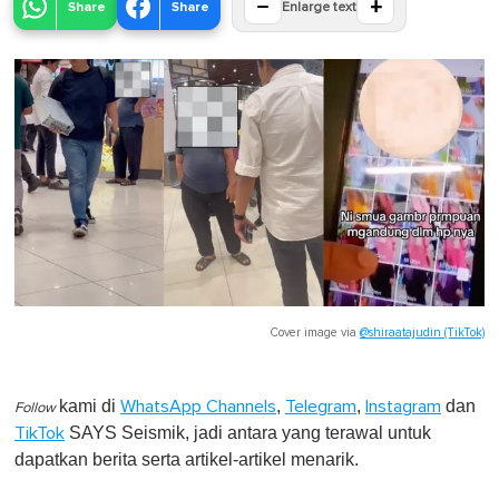
−
+
Share
Share
Enlarge text
Cover image via
@shiraatajudin (TikTok)
kami di
,
,
dan
WhatsApp Channels
Telegram
Instagram
Follow
SAYS Seismik, jadi antara yang terawal untuk
TikTok
dapatkan berita serta artikel-artikel menarik.