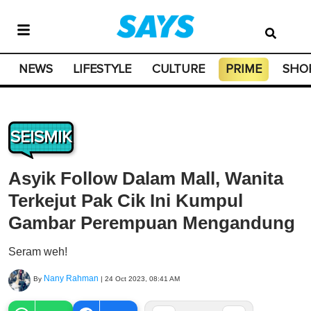
NEWS
LIFESTYLE
CULTURE
PRIME
SHO
SEISMIK
Asyik Follow Dalam Mall, Wanita
Terkejut Pak Cik Ini Kumpul
Gambar Perempuan Mengandung
Seram weh!
Nany Rahman
By
|
24 Oct 2023, 08:41 AM