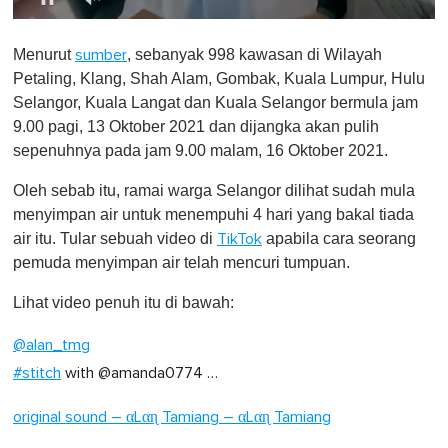
0
o
Menurut
, sebanyak 998 kawasan di Wilayah
sumber
f
1
Petaling, Klang, Shah Alam, Gombak, Kuala Lumpur, Hulu
m
Selangor, Kuala Langat dan Kuala Selangor bermula jam
i
n
9.00 pagi, 13 Oktober 2021 dan dijangka akan pulih
u
sepenuhnya pada jam 9.00 malam, 16 Oktober 2021.
t
e
,
Oleh sebab itu, ramai warga Selangor dilihat sudah mula
0
menyimpan air untuk menempuhi 4 hari yang bakal tiada
air itu. Tular sebuah video di
apabila cara seorang
TikTok
pemuda menyimpan air telah mencuri tumpuan.
Lihat video penuh itu di bawah:
@alan_tmg
#stitch
with @amanda0774 …
original sound – αLαɳ Tamiang – αLαɳ Tamiang