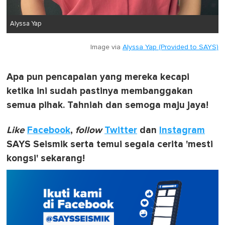
Alyssa Yap
Image via
Alyssa Yap (Provided to SAYS)
Apa pun pencapaian yang mereka kecapi
ketika ini sudah pastinya membanggakan
semua pihak. Tahniah dan semoga maju jaya!
Like
Facebook
,
follow
Twitter
dan
Instagram
SAYS Seismik serta temui segala cerita 'mesti
kongsi' sekarang!