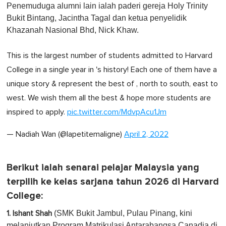
Penemuduga alumni lain ialah paderi gereja Holy Trinity
Bukit Bintang, Jacintha Tagal dan ketua penyelidik
Khazanah Nasional Bhd, Nick Khaw.
This is the largest number of students admitted to Harvard
College in a single year in 's history! Each one of them have a
unique story & represent the best of , north to south, east to
west. We wish them all the best & hope more students are
inspired to apply.
pic.twitter.com/MdvpAcu1Jm
— Nadiah Wan (@lapetitemaligne)
April 2, 2022
Berikut ialah senarai pelajar Malaysia yang
terpilih ke kelas sarjana tahun 2026 di Harvard
College:
(SMK Bukit Jambul, Pulau Pinang, kini
1. Ishant Shah
melanjutkan Program Matrikulasi Antarabangsa Canadia di