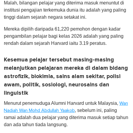
Malah, bilangan pelajar yang diterima masuk menuntut di
f
1
institusi pengajian terkemuka dunia itu adalah yang paling
m
tinggi dalam sejarah negara setakat ini.
i
n
u
Mereka dipilih daripada 61,220 pemohon dengan kadar
t
pengambilan pelajar bagi kelas 2026 adalah yang paling
e
,
rendah dalam sejarah Harvard iaitu 3.19 peratus.
0
Kesemua pelajar tersebut masing-masing
melanjutkan pelajaran mereka di dalam bidang
astrofizik, biokimia, sains alam sekitar, polisi
awam, politik, sosiologi, neurosains dan
linguistik
Menurut penemuduga Alumni Harvard untuk Malaysia,
Wan
, sebelum ini, paling
Nadiah Wan Mohd Abdullah Yaakob
ramai adalah dua pelajar yang diterima masuk setiap tahun
dan ada tahun tiada langsung.