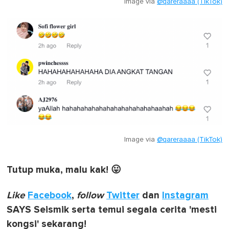
Image via
@qareraaaa (TikTok)
Image via
@qareraaaa (TikTok)
Tutup muka, malu kak! 😛
Like
Facebook
,
follow
Twitter
dan
Instagram
SAYS Seismik serta temui segala cerita 'mesti
kongsi' sekarang!