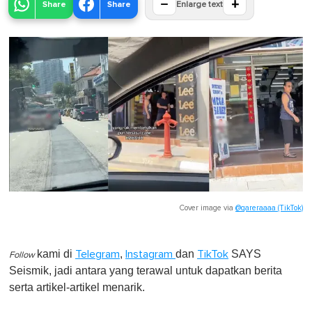
−
+
Share
Share
Enlarge text
Cover image via
@qareraaaa (TikTok)
kami di
,
dan
SAYS
Telegram
Instagram
TikTok
Follow
Seismik, jadi antara yang terawal untuk dapatkan berita
serta artikel-artikel menarik.