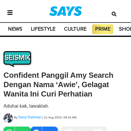
NEWS
LIFESTYLE
CULTURE
PRIME
SHO
SEISMIK
Confident Panggil Amy Search
Dengan Nama ‘Awie’, Gelagat
Wanita Ini Curi Perhatian
Aduhai kak, lawaklah.
Nany Rahman
By
|
21 Aug 2023, 09:24 AM