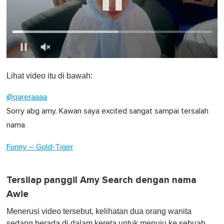
0
o
Lihat video itu di bawah:
f
1
m
@qareraaaa
i
n
Sorry abg amy. Kawan saya excited sangat sampai tersalah
u
nama
t
e
,
Funny – Gold-Tiger
0
Tersilap panggil Amy Search dengan nama
Awie
Menerusi video tersebut, kelihatan dua orang wanita
sedang berada di dalam kereta untuk menuju ke sebuah