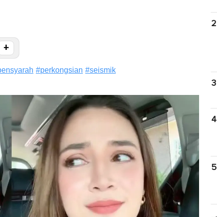
2
+
pensyarah
#
perkongsian
#
seismik
3
4
5