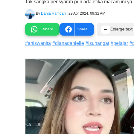
Tak sangka pensyarah pun ada etika macam ini ya.
By
Dania Hamdan
|
29 Apr 2024, 09:32 AM
−
Share
Share
Enlarge text
#
artiswanita
#
dianadanielle
#
isuhangat
#
pelajar
#