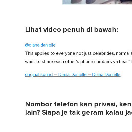
0
s
e
c
o
Lihat video penuh di bawah:
n
d
s
o
@diana.danielle
f
This applies to everyone not just celebrities, norma
1
m
want to share each other's phone numbers ya hear? It
i
n
u
original sound – Diana Danielle – Diana Danielle
t
e
,
0
V
o
Nombor telefon kan privasi, ke
l
u
lain? Siapa je tak geram kalau ja
m
e
0
%