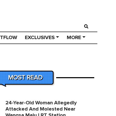
STFLOW
EXCLUSIVES
MORE
MOST READ
24-Year-Old Woman Allegedly
Attacked And Molested Near
Wangsa Maju LRT Station